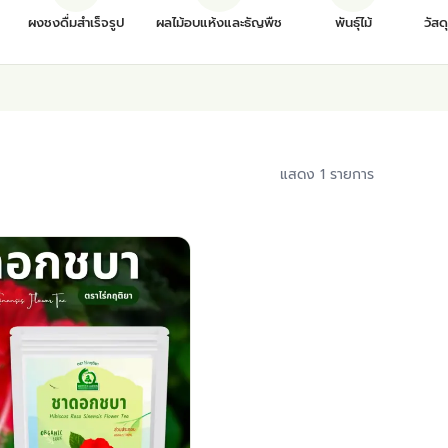
ผงชงดื่มสำเร็จรูป
ผลไม้อบแห้งและธัญพืช
พันธุ์ไม้
วัสด
แสดง 1 รายการ