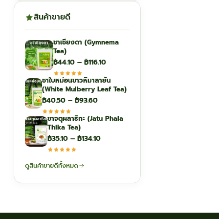
สินค้าขายดี
ชาเชียงดา (Gymnema
Tea)
Price
฿
44.10
–
฿
116.10
range:
ชาใบหม่อนขาวหิมาลายัน
฿44.10
(White Mulberry Leaf Tea)
through
Price
฿
40.50
–
฿
93.60
฿116.10
range:
ชาจตุผลาธิกะ (Jatu Phala
฿40.50
Thika Tea)
through
Price
฿
35.10
–
฿
134.10
฿93.60
range:
฿35.10
ดูสินค้าขายดีทั้งหมด
through
฿134.10