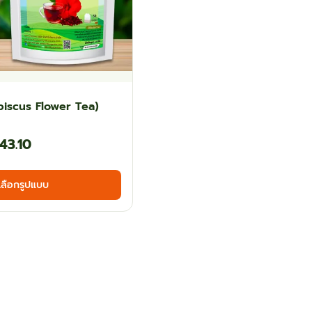
biscus Flower Tea)
Price
143.10
range:
This
เลือกรูปแบบ
฿81.00
product
has
through
multiple
฿143.10
variants.
The
options
may