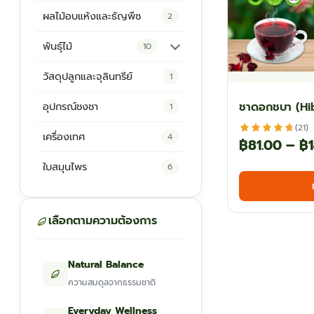
ผลไม้อบแห้งและธัญพืช
2
พันธุ์ไม้
10
ต้นพันธุ์สมุนไพร
5
วัสดุปลูกและจุลินทรีย์
1
ต้นพันธุ์ไม้ป่า
2
ชาดอกชบา (Hi
อุปกรณ์ชงชา
1
ไม้ดอกไม้ประดับ
4
(21)
เครื่องเทศ
4
฿
81.00
–
฿
ใบสมุนไพร
6
เลือกตามความต้องการ
Natural Balance
ความสมดุลจากธรรมชาติ
Everyday Wellness