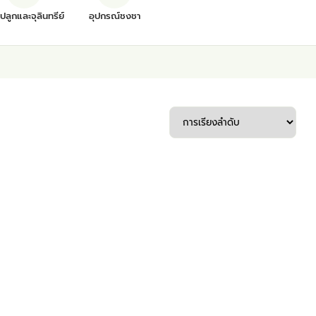
ุปลูกและจุลินทรีย์
อุปกรณ์ชงชา