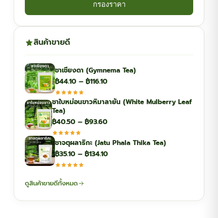
กรองราคา
สินค้าขายดี
ชาเชียงดา (Gymnema Tea)
Price
฿
44.10
–
฿
116.10
range:
ชาใบหม่อนขาวหิมาลายัน (White Mulberry Leaf
฿44.10
Tea)
through
Price
฿
40.50
–
฿
93.60
฿116.10
range:
ชาจตุผลาธิกะ (Jatu Phala Thika Tea)
฿40.50
Price
฿
35.10
–
฿
134.10
through
range:
฿93.60
฿35.10
ดูสินค้าขายดีทั้งหมด
through
฿134.10