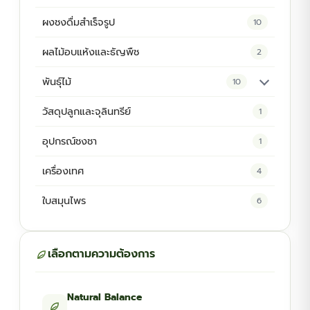
ผงชงดื่มสำเร็จรูป
10
ผลไม้อบแห้งและธัญพืช
2
พันธุ์ไม้
10
ต้นพันธุ์สมุนไพร
5
วัสดุปลูกและจุลินทรีย์
1
ต้นพันธุ์ไม้ป่า
2
อุปกรณ์ชงชา
1
ไม้ดอกไม้ประดับ
4
เครื่องเทศ
4
ใบสมุนไพร
6
เลือกตามความต้องการ
Natural Balance