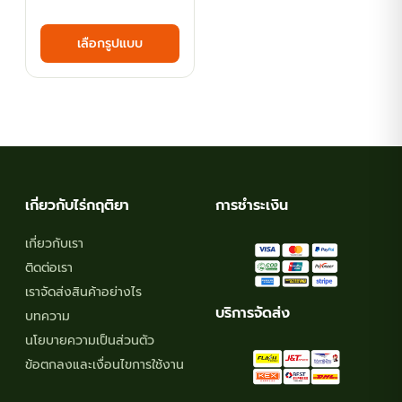
range:
This
เลือกรูปแบบ
฿75.60
product
has
through
multiple
฿143.10
variants.
The
options
may
เกี่ยวกับไร่กฤติยา
การชำระเงิน
be
chosen
เกี่ยวกับเรา
on
ติดต่อเรา
the
เราจัดส่งสินค้าอย่างไร
product
บริการจัดส่ง
บทความ
page
นโยบายความเป็นส่วนตัว
ข้อตกลงและเงื่อนไขการใช้งาน