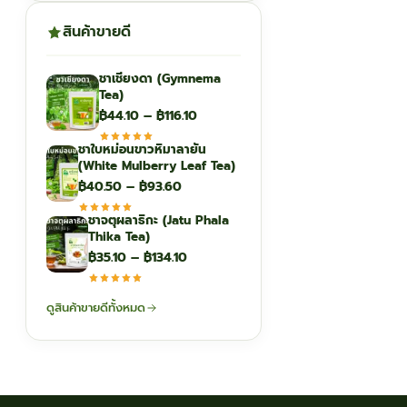
สินค้าขายดี
ชาเชียงดา (Gymnema
Tea)
Price
฿
44.10
–
฿
116.10
range:
ชาใบหม่อนขาวหิมาลายัน
฿44.10
(White Mulberry Leaf Tea)
through
Price
฿
40.50
–
฿
93.60
฿116.10
range:
ชาจตุผลาธิกะ (Jatu Phala
฿40.50
Thika Tea)
through
Price
฿
35.10
–
฿
134.10
฿93.60
range:
฿35.10
ดูสินค้าขายดีทั้งหมด
through
฿134.10