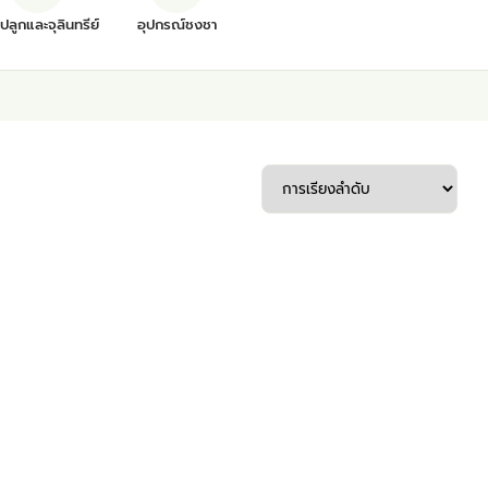
ุปลูกและจุลินทรีย์
อุปกรณ์ชงชา