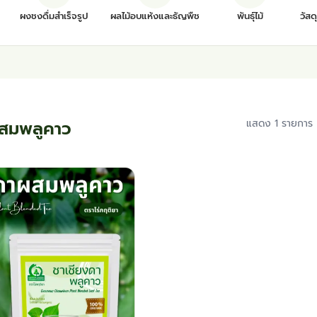
ผงชงดื่มสำเร็จรูป
ผลไม้อบแห้งและธัญพืช
พันธุ์ไม้
วัสด
ผสมพลูคาว
แสดง 1 รายการ