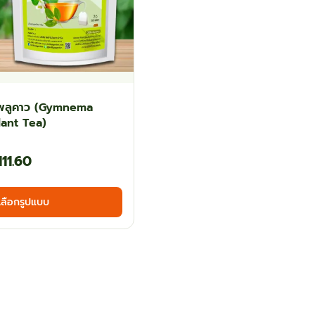
พลูคาว (Gymnema
ant Tea)
Price
111.60
range:
This
เลือกรูปแบบ
฿60.30
product
has
through
multiple
฿111.60
variants.
The
options