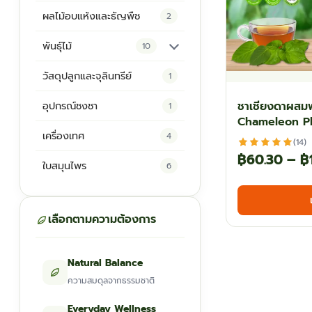
ผลไม้อบแห้งและธัญพืช
2
พันธุ์ไม้
10
ต้นพันธุ์สมุนไพร
5
วัสดุปลูกและจุลินทรีย์
1
ต้นพันธุ์ไม้ป่า
2
ชาเชียงดาผสม
อุปกรณ์ชงชา
1
Chameleon Pl
ไม้ดอกไม้ประดับ
4
เครื่องเทศ
4
(14)
฿
60.30
–
฿
ใบสมุนไพร
6
เลือกตามความต้องการ
Natural Balance
ความสมดุลจากธรรมชาติ
Everyday Wellness