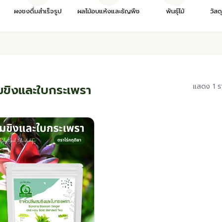
ผงชงดื่มสำเร็จรูป
ผลไม้อบแห้งและธัญพืช
พันธุ์ไม้
วัสด
มขิงและใบกระเพรา
แสดง 1 ร