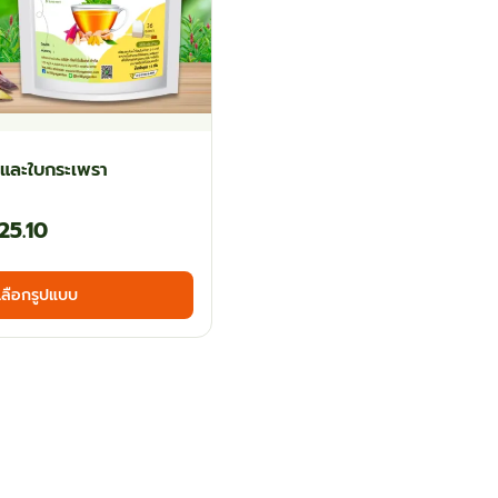
งและใบกระเพรา
Price
25.10
range:
This
เลือกรูปแบบ
฿44.10
product
has
through
multiple
฿125.10
variants.
The
options
may