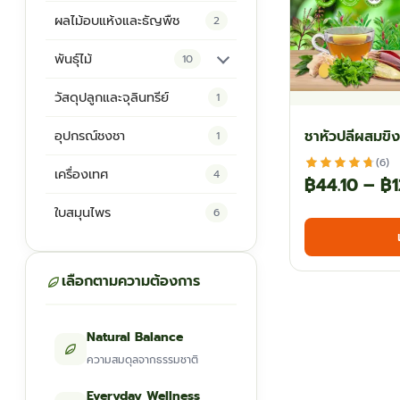
ผลไม้อบแห้งและธัญพืช
2
พันธุ์ไม้
10
ต้นพันธุ์สมุนไพร
5
วัสดุปลูกและจุลินทรีย์
1
ต้นพันธุ์ไม้ป่า
2
ชาหัวปลีผสมขิ
อุปกรณ์ชงชา
1
ไม้ดอกไม้ประดับ
4
(6)
เครื่องเทศ
4
฿
44.10
–
฿
1
ใบสมุนไพร
6
เลือกตามความต้องการ
Natural Balance
ความสมดุลจากธรรมชาติ
Everyday Wellness