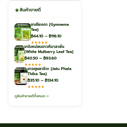
สินค้าขายดี
ชาเชียงดา (Gymnema
Tea)
Price
฿
44.10
–
฿
116.10
range:
ชาใบหม่อนขาวหิมาลายัน
฿44.10
(White Mulberry Leaf Tea)
through
Price
฿
40.50
–
฿
93.60
฿116.10
range:
ชาจตุผลาธิกะ (Jatu Phala
฿40.50
Thika Tea)
through
Price
฿
35.10
–
฿
134.10
฿93.60
range:
฿35.10
ดูสินค้าขายดีทั้งหมด
through
฿134.10