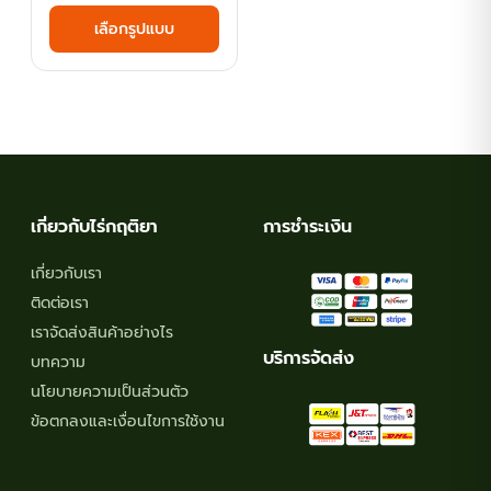
This
เลือกรูปแบบ
฿35.10
product
has
through
multiple
฿116.10
variants.
The
options
may
เกี่ยวกับไร่กฤติยา
การชำระเงิน
be
chosen
เกี่ยวกับเรา
on
ติดต่อเรา
the
เราจัดส่งสินค้าอย่างไร
product
บริการจัดส่ง
บทความ
page
นโยบายความเป็นส่วนตัว
ข้อตกลงและเงื่อนไขการใช้งาน