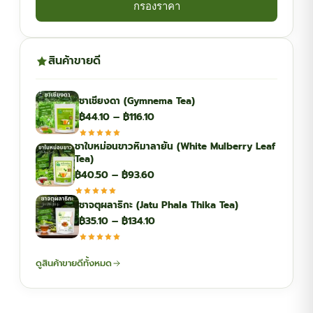
กรองราคา
สินค้าขายดี
ชาเชียงดา (Gymnema Tea)
Price
฿
44.10
–
฿
116.10
range:
ชาใบหม่อนขาวหิมาลายัน (White Mulberry Leaf
฿44.10
Tea)
through
Price
฿
40.50
–
฿
93.60
฿116.10
range:
ชาจตุผลาธิกะ (Jatu Phala Thika Tea)
฿40.50
Price
฿
35.10
–
฿
134.10
through
range:
฿93.60
฿35.10
ดูสินค้าขายดีทั้งหมด
through
฿134.10