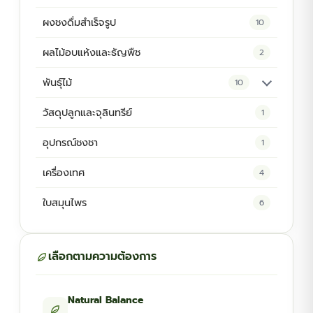
ผงชงดื่มสำเร็จรูป
10
ผลไม้อบแห้งและธัญพืช
2
พันธุ์ไม้
10
ต้นพันธุ์สมุนไพร
5
วัสดุปลูกและจุลินทรีย์
1
ต้นพันธุ์ไม้ป่า
2
อุปกรณ์ชงชา
1
ไม้ดอกไม้ประดับ
4
เครื่องเทศ
4
ใบสมุนไพร
6
เลือกตามความต้องการ
Natural Balance