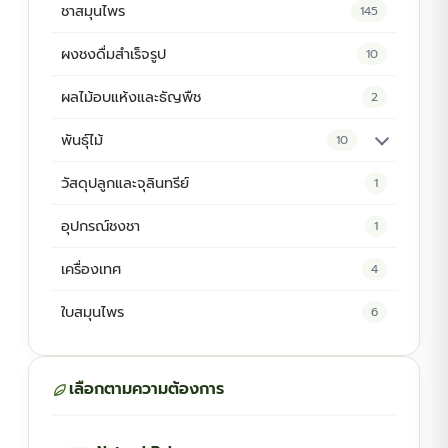
ชาสมุนไพร
145
ผงชงดื่มสำเร็จรูป
10
ผลไม้อบแห้งและธัญพืช
2
พันธุ์ไม้
10
ต้นพันธุ์สมุนไพร
5
วัสดุปลูกและจุลินทรีย์
1
ต้นพันธุ์ไม้ป่า
2
อุปกรณ์ชงชา
1
ไม้ดอกไม้ประดับ
4
เครื่องเทศ
4
ใบสมุนไพร
6
เลือกตามความต้องการ