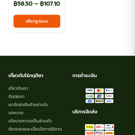
Price
฿
58.50
–
฿
107.10
range:
This
เลือกรูปแบบ
฿58.50
product
has
through
multiple
฿107.10
variants.
The
options
may
เกี่ยวกับไร่กฤติยา
การชำระเงิน
be
chosen
เกี่ยวกับเรา
on
ติดต่อเรา
the
เราจัดส่งสินค้าอย่างไร
product
บริการจัดส่ง
บทความ
page
นโยบายความเป็นส่วนตัว
ข้อตกลงและเงื่อนไขการใช้งาน