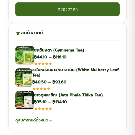
กรองราคา
สินค้าขายดี
ชาเชียงดา (Gymnema Tea)
Price
฿
44.10
–
฿
116.10
range:
ชาใบหม่อนขาวหิมาลายัน (White Mulberry Leaf
฿44.10
Tea)
through
Price
฿
40.50
–
฿
93.60
฿116.10
range:
ชาจตุผลาธิกะ (Jatu Phala Thika Tea)
฿40.50
Price
฿
35.10
–
฿
134.10
through
range:
฿93.60
฿35.10
ดูสินค้าขายดีทั้งหมด
through
฿134.10