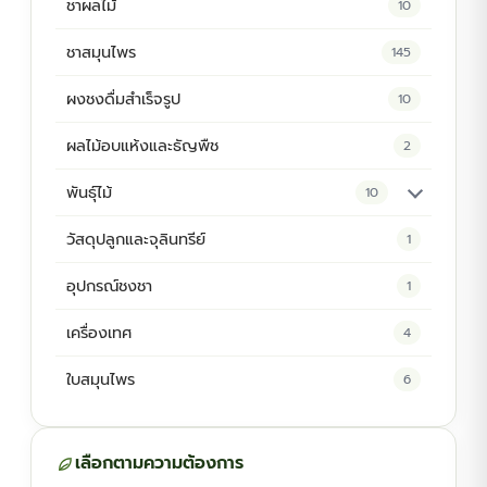
ชาผลไม้
10
ชาสมุนไพร
145
ผงชงดื่มสำเร็จรูป
10
ผลไม้อบแห้งและธัญพืช
2
พันธุ์ไม้
10
ต้นพันธุ์สมุนไพร
5
วัสดุปลูกและจุลินทรีย์
1
ต้นพันธุ์ไม้ป่า
2
อุปกรณ์ชงชา
1
ไม้ดอกไม้ประดับ
4
เครื่องเทศ
4
ใบสมุนไพร
6
เลือกตามความต้องการ