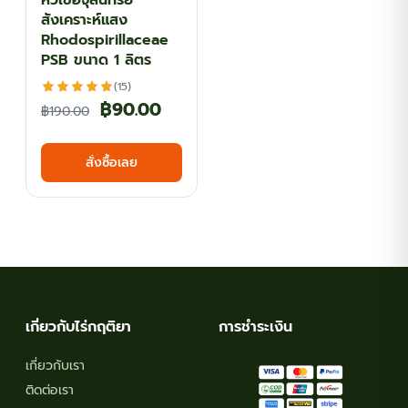
หัวเชื้อจุลินทรีย์
สังเคราะห์แสง
Rhodospirillaceae
PSB ขนาด 1 ลิตร
(15)
Original
Current
฿
90.00
฿
190.00
price
price
สั่งซื้อเลย
was:
is:
฿190.00.
฿90.00.
เกี่ยวกับไร่กฤติยา
การชำระเงิน
เกี่ยวกับเรา
ติดต่อเรา