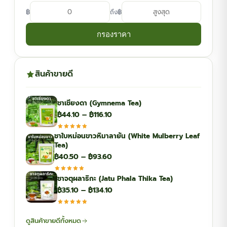
฿
฿
ถึง
กรองราคา
สินค้าขายดี
ชาเชียงดา (Gymnema Tea)
Price
฿
44.10
–
฿
116.10
range:
ชาใบหม่อนขาวหิมาลายัน (White Mulberry Leaf
฿44.10
Tea)
through
Price
฿
40.50
–
฿
93.60
฿116.10
range:
ชาจตุผลาธิกะ (Jatu Phala Thika Tea)
฿40.50
Price
฿
35.10
–
฿
134.10
through
range:
฿93.60
฿35.10
ดูสินค้าขายดีทั้งหมด
through