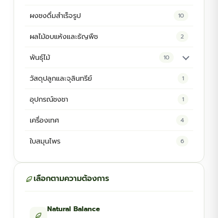
ผงชงดื่มสำเร็จรูป
10
ผลไม้อบแห้งและธัญพืช
2
พันธุ์ไม้
10
ต้นพันธุ์สมุนไพร
5
วัสดุปลูกและจุลินทรีย์
1
ต้นพันธุ์ไม้ป่า
2
อุปกรณ์ชงชา
1
ไม้ดอกไม้ประดับ
4
เครื่องเทศ
4
ใบสมุนไพร
6
เลือกตามความต้องการ
Natural Balance