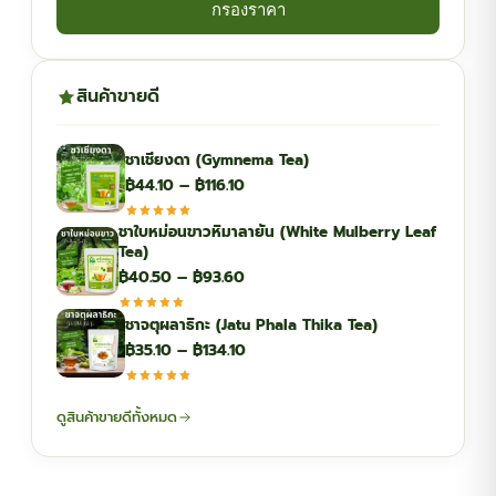
กรองราคา
สินค้าขายดี
ชาเชียงดา (Gymnema Tea)
Price
฿
44.10
–
฿
116.10
range:
ชาใบหม่อนขาวหิมาลายัน (White Mulberry Leaf
฿44.10
Tea)
through
Price
฿
40.50
–
฿
93.60
฿116.10
range:
ชาจตุผลาธิกะ (Jatu Phala Thika Tea)
฿40.50
Price
฿
35.10
–
฿
134.10
through
range:
฿93.60
฿35.10
ดูสินค้าขายดีทั้งหมด
through
฿134.10