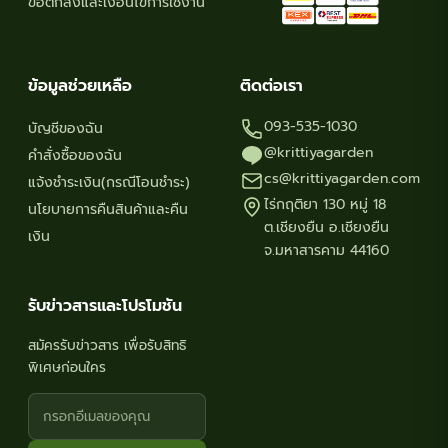
ข้อตกลงและเงื่อนไขการใช้งาน
ข้อมูลช่วยเหลือ
ติดต่อเรา
093-535-1030
บัญชีของฉัน
@krittiyagarden
คำสั่งซื้อของฉัน
cs@krittiyagarden.com
แจ้งชำระเงิน(กรณีโอนชำระ)
ไร่กฤติยา 130 หมู่ 18
นโยบายการคืนสินค้าและคืน
ต.เชียงยืน อ.เชียงยืน
เงิน
จ.มหาสารคาม 44160
รับข่าวสารและโปรโมชัน
สมัครรับข่าวสาร เพื่อรับสิทธิ
พิเศษก่อนใคร