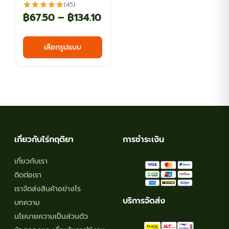
(45)
Price
฿
67.50
–
฿
134.10
range:
This
เลือกรูปแบบ
฿67.50
product
has
through
multiple
฿134.10
variants.
The
options
may
เกี่ยวกับไร่กฤติยา
การชำระเงิน
be
chosen
เกี่ยวกับเรา
on
ติดต่อเรา
the
เราจัดส่งสินค้าอย่างไร
product
บริการจัดส่ง
บทความ
page
นโยบายความเป็นส่วนตัว