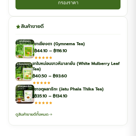
กรองราคา
สินค้าขายดี
ชาเชียงดา (Gymnema Tea)
Price
฿
44.10
–
฿
116.10
range:
ชาใบหม่อนขาวหิมาลายัน (White Mulberry Leaf
฿44.10
Tea)
through
Price
฿
40.50
–
฿
93.60
฿116.10
range:
ชาจตุผลาธิกะ (Jatu Phala Thika Tea)
฿40.50
Price
฿
35.10
–
฿
134.10
through
range:
฿93.60
฿35.10
ดูสินค้าขายดีทั้งหมด
through
฿134.10