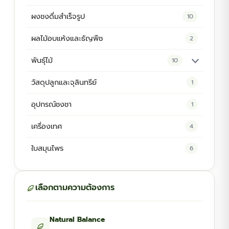
ผงชงดื่มสำเร็จรูป
10
ผลไม้อบแห้งและธัญพืช
2
พันธุ์ไม้
10
ต้นพันธุ์สมุนไพร
5
วัสดุปลูกและจุลินทรีย์
1
ต้นพันธุ์ไม้ป่า
2
อุปกรณ์ชงชา
1
ไม้ดอกไม้ประดับ
4
เครื่องเทศ
4
ใบสมุนไพร
6
เลือกตามความต้องการ
Natural Balance