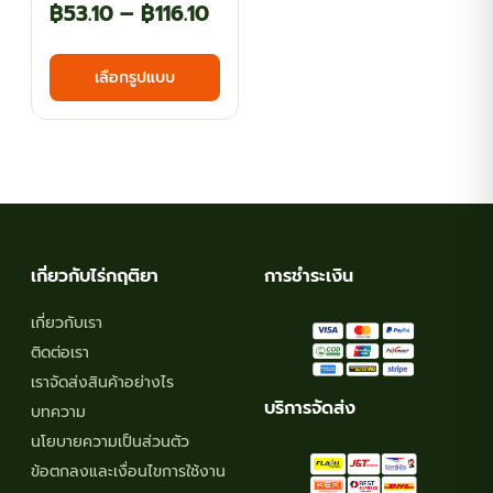
Price
฿
53.10
–
฿
116.10
range:
This
เลือกรูปแบบ
฿53.10
product
has
through
multiple
฿116.10
variants.
The
options
may
เกี่ยวกับไร่กฤติยา
การชำระเงิน
be
chosen
เกี่ยวกับเรา
on
ติดต่อเรา
the
เราจัดส่งสินค้าอย่างไร
product
บริการจัดส่ง
บทความ
page
นโยบายความเป็นส่วนตัว
ข้อตกลงและเงื่อนไขการใช้งาน