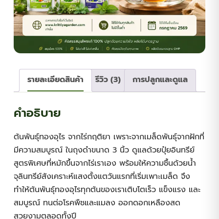
รายละเอียดสินค้า
รีวิว (3)
การปลูกและดูแล
คำอธิบาย
ต้นพันธุ์ทองอุไร จากไร่กฤติยา เพราะจากเมล็ดพันธุ์จากฝักที่
มีความสมบูรณ์ ในถุงดำขนาด 3 นิ้ว ดูแลด้วยปุ๋ยอินทรีย์
สูตรพิเศษที่หมักขึ้นจากไร่เราเอง พร้อมให้ความชื้นด้วยน้ำ
จุลินทรีย์สังเคราะห์แสงตั้งแตวันแรกที่เริ่มเพาะเมล็ด จึง
ทำให้ต้นพันธุ์ทองอุไรทุกต้นของเราเติบโตเร็ว แข็งแรง และ
สมบูรณ์ ทนต่อโรคพืชและแมลง ออกดอกเหลืองสด
สวยงามตลอดทั้งปี