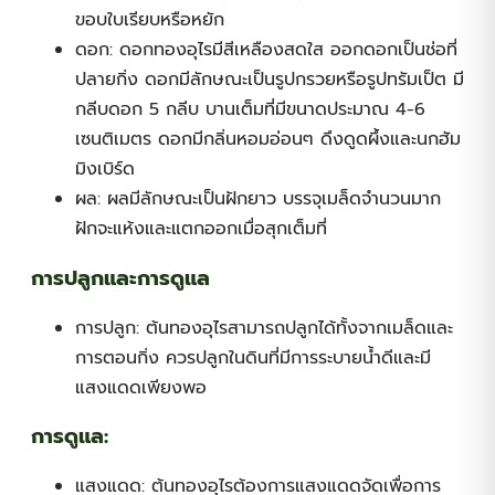
ขอบใบเรียบหรือหยัก
ดอก: ดอกทองอุไรมีสีเหลืองสดใส ออกดอกเป็นช่อที่
ปลายกิ่ง ดอกมีลักษณะเป็นรูปกรวยหรือรูปทรัมเป็ต มี
กลีบดอก 5 กลีบ บานเต็มที่มีขนาดประมาณ 4-6
เซนติเมตร ดอกมีกลิ่นหอมอ่อนๆ ดึงดูดผึ้งและนกฮัม
มิงเบิร์ด
ผล: ผลมีลักษณะเป็นฝักยาว บรรจุเมล็ดจำนวนมาก
ฝักจะแห้งและแตกออกเมื่อสุกเต็มที่
การปลูกและการดูแล
การปลูก: ต้นทองอุไรสามารถปลูกได้ทั้งจากเมล็ดและ
การตอนกิ่ง ควรปลูกในดินที่มีการระบายน้ำดีและมี
แสงแดดเพียงพอ
การดูแล:
แสงแดด: ต้นทองอุไรต้องการแสงแดดจัดเพื่อการ