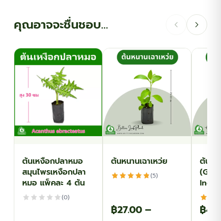
คุณอาจจะชื่นชอบ…
ต้นเหงือกปลาหมอ
ต้นหนานเฉาเหว่ย
ต้นเช
สมุนไพรเหงือกปลา
(Gym
(5)
หมอ แพ็คละ 4 ต้น
Inod
(0)
฿
27.00
–
฿
45