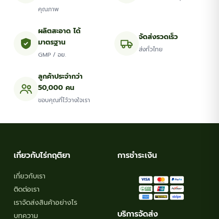
chosen
คุณภาพ
on
the
ผลิตสะอาด ได้
จัดส่งรวดเร็ว
มาตรฐาน
product
ส่งทั่วไทย
GMP / อย.
page
ลูกค้าประจำกว่า
50,000 คน
ขอบคุณที่ไว้วางใจเรา
เกี่ยวกับไร่กฤติยา
การชำระเงิน
เกี่ยวกับเรา
ติดต่อเรา
เราจัดส่งสินค้าอย่างไร
บริการจัดส่ง
บทความ