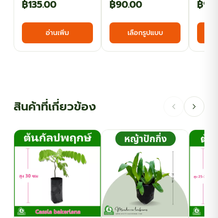
Price
฿
135.00
฿
90.00
฿
90
range:
This
อ่านเพิ่ม
เลือกรูปแบบ
฿27.00
product
has
through
multiple
฿90.00
variants.
The
options
สินค้าที่เกี่ยวข้อง
may
be
chosen
on
the
product
page