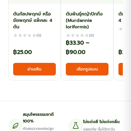
ต้นกัลปพฤกษ์ หรือ
ต้นพันธุ์หญ้าปักกิ่ง
ต้นไท
ชัยพฤกษ์ แพ็คละ 4
(Murdannia
4 ต้น
ต้น
loriformis)
(0)
(0)
฿
33.30
–
Price
฿
25.00
฿
90.00
฿
25
range:
This
อ่านเพิ่ม
เลือกรูปแบบ
฿33.30
product
has
through
multiple
฿90.00
variants.
The
options
สมุนไพรธรรมชาติ
may
100%
ไม่แต่งสี ไม่แต่งกลิ่น
be
คัดสรรจากแหล่งปลูก
ปลอดภัย ดื่มได้ทุกวัน