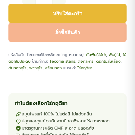
จำนวน
ต้น
หยิบใส่ตะกร้า
ทองอุไร
(Tecoma
Stans
สั่งซื้อสินค้า
Seedling)
ชิ้น
รหัสสินค้า:
TecomaStansSeedling
หมวดหมู่:
ต้นพันธุ์ไม้ป่า
,
พันธุ์ไม้
,
ไม้
ดอกไม้ประดับ
ป้ายกำกับ:
Tecoma stans
,
ดอกละคร
,
ดอกไม้สีเหลือง
,
ต้นทองอุไร
,
พวงอุไร
,
สร้อยทอง
แบรนด์:
ไร่กฤติยา
ทำไมต้องเลือกไร่กฤติยา
สมุนไพรแท้ 100% ไม่แต่งสี ไม่แต่งกลิ่น
ปลูกและดูแลโดยทีมงานมืออาชีพจากไร่ของเราเอง
มาตรฐานการผลิต GMP สะอาด ปลอดภัย