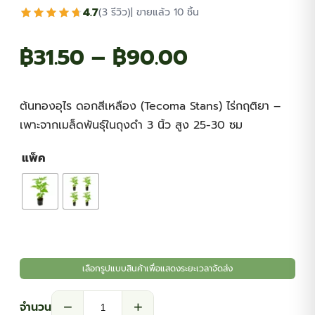
4.7
(3 รีวิว)
| ขายแล้ว 10 ชิ้น
Price
฿
31.50
–
฿
90.00
range:
ต้นทองอุไร ดอกสีเหลือง (Tecoma Stans) ไร่กฤติยา –
฿31.50
เพาะจากเมล็ดพันธุ์ในถุงดำ 3 นิ้ว สูง 25-30 ซม
through
แพ็ค
฿90.00
เลือกรูปแบบสินค้าเพื่อแสดงระยะเวลาจัดส่ง
−
+
จำนวน