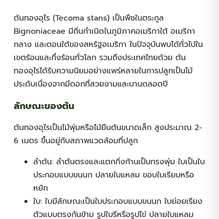
ต้นทองอุไร (Tecoma stans) เป็นพืชในตระกูล
Bignoniaceae มีถิ่นกำเนิดในภูมิภาคอเมริกาใต้ อเมริกา
กลาง และตอนใต้ของสหรัฐอเมริกา ในปัจจุบันพบได้ทั่วไปใน
เขตร้อนและกึ่งร้อนทั่วโลก รวมถึงประเทศไทยด้วย ต้น
ทองอุไรได้รับความนิยมอย่างแพร่หลายในการปลูกเป็นไม้
ประดับเนื่องจากมีดอกที่สวยงามและบานตลอดปี
ลักษณะของต้น
ต้นทองอุไรเป็นไม้พุ่มหรือไม้ยืนต้นขนาดเล็ก สูงประมาณ 2-
6 เมตร ขึ้นอยู่กับสภาพแวดล้อมที่ปลูก
ลำต้น: ลำต้นตรงและแตกกิ่งก้านเป็นทรงพุ่ม ใบเป็นใบ
ประกอบแบบขนนก ปลายใบแหลม ขอบใบเรียบหรือ
หยัก
ใบ: ใบมีลักษณะเป็นใบประกอบแบบขนนก ใบย่อยเรียง
ตัวแบบตรงกันข้าม รูปใบรีหรือรูปไข่ ปลายใบแหลม