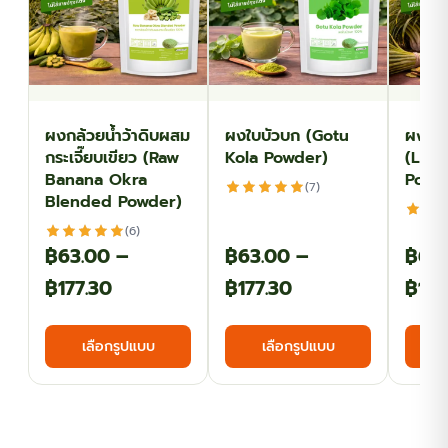
product
product
page
page
ผงกล้วยน้ำว้าดิบผสม
ผงใบบัวบก (Gotu
ผงตะไ
กระเจี๊ยบเขียว (Raw
Kola Powder)
(Lem
Banana Okra
Powd
(7)
Blended Powder)
(6)
฿
63.00
–
฿
63.00
–
฿
69
Price
Price
฿
177.30
฿
177.30
฿
179
range:
range:
This
This
เลือกรูปแบบ
เลือกรูปแบบ
฿63.00
฿63.00
product
product
has
has
through
through
multiple
multiple
฿177.30
฿177.30
variants.
variants.