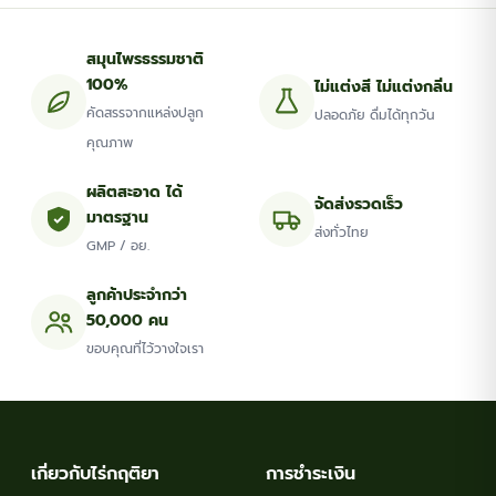
The
The
options
options
สมุนไพรธรรมชาติ
may
may
100%
ไม่แต่งสี ไม่แต่งกลิ่น
be
be
คัดสรรจากแหล่งปลูก
ปลอดภัย ดื่มได้ทุกวัน
chosen
chosen
คุณภาพ
on
on
the
the
ผลิตสะอาด ได้
จัดส่งรวดเร็ว
มาตรฐาน
product
product
ส่งทั่วไทย
GMP / อย.
page
page
ลูกค้าประจำกว่า
50,000 คน
ขอบคุณที่ไว้วางใจเรา
เกี่ยวกับไร่กฤติยา
การชำระเงิน