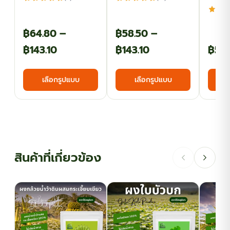
฿
64.80
–
฿
58.50
–
Price
Price
฿
143.10
฿
143.10
฿
53.
range:
range:
This
This
เลือกรูปแบบ
เลือกรูปแบบ
฿64.80
฿58.50
product
product
has
has
through
through
multiple
multiple
฿143.10
฿143.10
variants.
variants.
The
The
options
options
สินค้าที่เกี่ยวข้อง
may
may
be
be
chosen
chosen
on
on
the
the