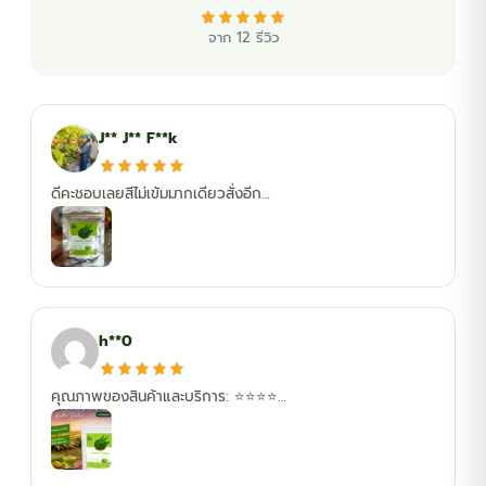
จาก 12 รีวิว
J** J** F**k
ดีคะชอบเลยสีไม่เข้มมากเดียวสั่งอีก…
h**0
คุณภาพของสินค้าและบริการ: ⭐️⭐️⭐️⭐️…