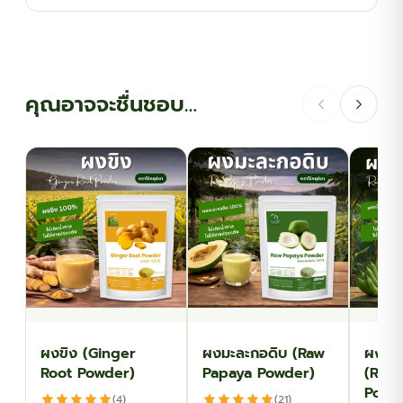
คุณอาจจะชื่นชอบ…
ผงขิง (Ginger
ผงมะละกอดิบ (Raw
ผงกล้ว
Root Powder)
Papaya Powder)
(Raw
Powd
(4)
(21)