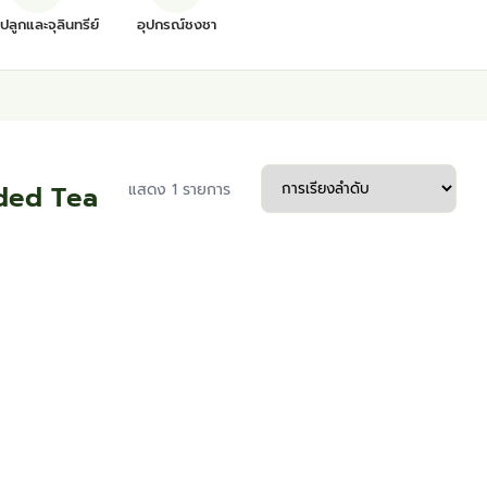
ุปลูกและจุลินทรีย์
อุปกรณ์ชงชา
nded Tea
แสดง 1 รายการ