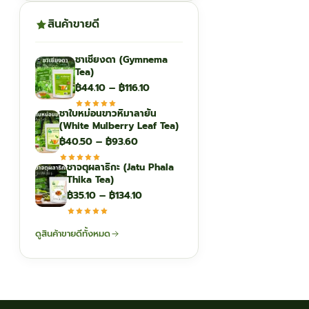
สินค้าขายดี
ชาเชียงดา (Gymnema
Tea)
Price
฿
44.10
–
฿
116.10
range:
ชาใบหม่อนขาวหิมาลายัน
฿44.10
(White Mulberry Leaf Tea)
through
Price
฿
40.50
–
฿
93.60
฿116.10
range:
ชาจตุผลาธิกะ (Jatu Phala
฿40.50
Thika Tea)
through
Price
฿
35.10
–
฿
134.10
฿93.60
range:
฿35.10
ดูสินค้าขายดีทั้งหมด
through
฿134.10