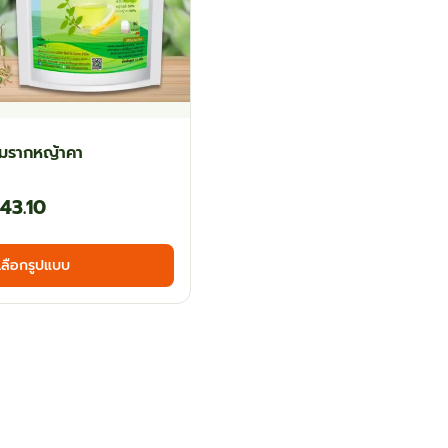
สมรากหญ้าคา
Price
143.10
range:
This
เลือกรูปแบบ
฿78.30
product
has
through
multiple
฿143.10
variants.
The
options
may