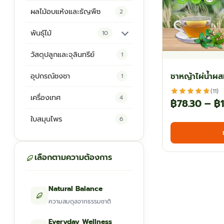
ผลไม้อบแห้งและธัญพืช
2
พันธุ์ไม้
10
ต้นพันธุ์สมุนไพร
5
วัสดุปลูกและจุลินทรีย์
1
ต้นพันธุ์ไม้ป่า
2
ชาหญ้าไผ่น้ำผ
อุปกรณ์ชงชา
1
ไม้ดอกไม้ประดับ
4
(11)
เครื่องเทศ
4
฿
78.30
–
฿
ใบสมุนไพร
6
เลือกตามความต้องการ
Natural Balance
ความสมดุลจากธรรมชาติ
Everyday Wellness