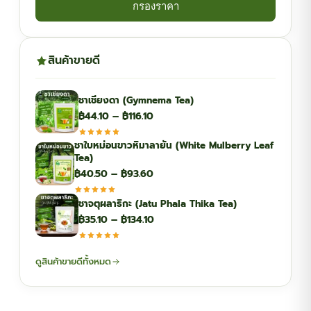
กรองราคา
สินค้าขายดี
ชาเชียงดา (Gymnema Tea)
Price
฿
44.10
–
฿
116.10
range:
ชาใบหม่อนขาวหิมาลายัน (White Mulberry Leaf
฿44.10
Tea)
through
Price
฿
40.50
–
฿
93.60
฿116.10
range:
ชาจตุผลาธิกะ (Jatu Phala Thika Tea)
฿40.50
Price
฿
35.10
–
฿
134.10
through
range:
฿93.60
฿35.10
ดูสินค้าขายดีทั้งหมด
through
฿134.10