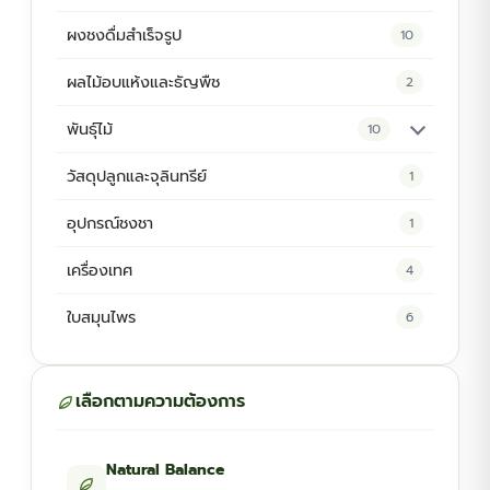
ผงชงดื่มสำเร็จรูป
10
ผลไม้อบแห้งและธัญพืช
2
พันธุ์ไม้
10
ต้นพันธุ์สมุนไพร
5
วัสดุปลูกและจุลินทรีย์
1
ต้นพันธุ์ไม้ป่า
2
อุปกรณ์ชงชา
1
ไม้ดอกไม้ประดับ
4
เครื่องเทศ
4
ใบสมุนไพร
6
เลือกตามความต้องการ
Natural Balance