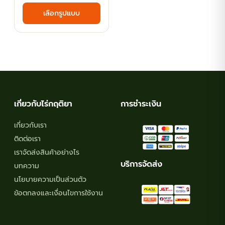
This
เลือกรูปแบบ
฿27.00
product
has
through
multiple
฿90.00
variants.
The
options
may
เกี่ยวกับไร่กฤติยา
การชำระเงิน
be
chosen
เกี่ยวกับเรา
on
ติดต่อเรา
the
เราจัดส่งสินค้าอย่างไร
product
บริการจัดส่ง
บทความ
page
นโยบายความเป็นส่วนตัว
ข้อตกลงและเงื่อนไขการใช้งาน