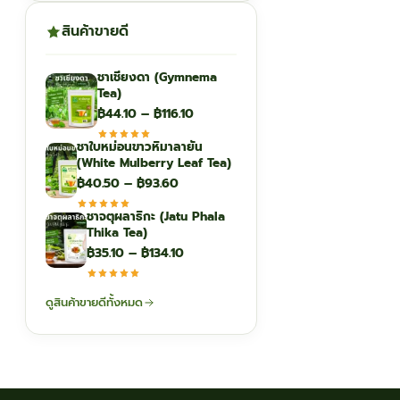
สินค้าขายดี
ชาเชียงดา (Gymnema
Tea)
Price
฿
44.10
–
฿
116.10
range:
ชาใบหม่อนขาวหิมาลายัน
฿44.10
(White Mulberry Leaf Tea)
through
Price
฿
40.50
–
฿
93.60
฿116.10
range:
ชาจตุผลาธิกะ (Jatu Phala
฿40.50
Thika Tea)
through
Price
฿
35.10
–
฿
134.10
฿93.60
range:
฿35.10
ดูสินค้าขายดีทั้งหมด
through
฿134.10