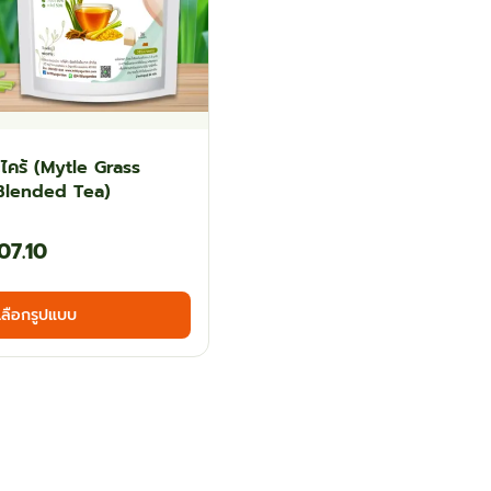
ไคร้ (Mytle Grass
Blended Tea)
Price
07.10
range:
This
เลือกรูปแบบ
฿61.20
product
has
through
multiple
฿107.10
variants.
The
options