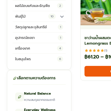
ผลไม้อบแห้งและธัญพืช
2
พันธุ์ไม้
10
ต้นพันธุ์สมุนไพร
5
วัสดุปลูกและจุลินทรีย์
1
ต้นพันธุ์ไม้ป่า
2
ชาว่านน้ำผสมตะ
อุปกรณ์ชงชา
1
Lemongrass 
ไม้ดอกไม้ประดับ
4
เครื่องเทศ
4
(1)
฿
61.20
–
฿
1
ใบสมุนไพร
6
เลือกตามความต้องการ
Natural Balance
ความสมดุลจากธรรมชาติ
Everyday Wellness