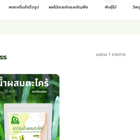
ผงชงดื่มสำเร็จรูป
ผลไม้อบแห้งและธัญพืช
พันธุ์ไม้
วัสด
ss
แสดง 1 รายการ