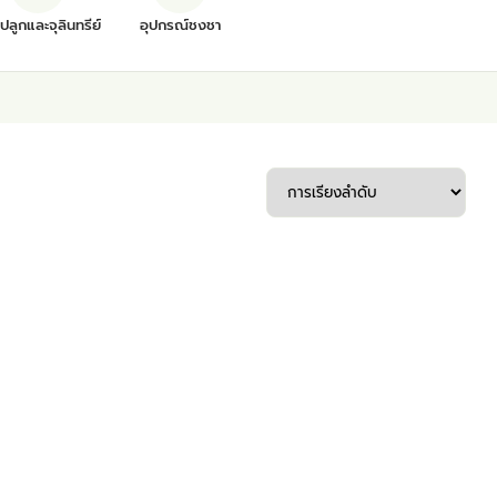
ุปลูกและจุลินทรีย์
อุปกรณ์ชงชา