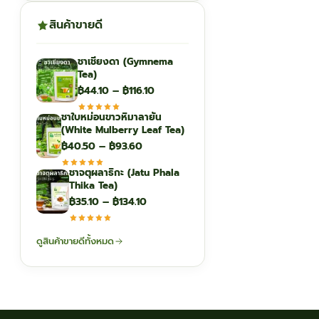
สินค้าขายดี
ชาเชียงดา (Gymnema
Tea)
Price
฿
44.10
–
฿
116.10
range:
ชาใบหม่อนขาวหิมาลายัน
฿44.10
(White Mulberry Leaf Tea)
through
Price
฿
40.50
–
฿
93.60
฿116.10
range:
ชาจตุผลาธิกะ (Jatu Phala
฿40.50
Thika Tea)
through
Price
฿
35.10
–
฿
134.10
฿93.60
range:
฿35.10
ดูสินค้าขายดีทั้งหมด
through
฿134.10