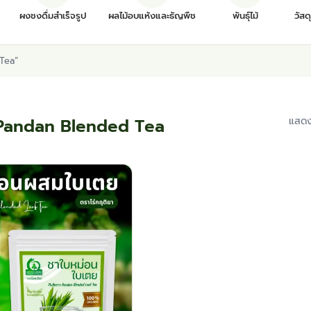
ผงชงดื่มสำเร็จรูป
ผลไม้อบแห้งและธัญพืช
พันธุ์ไม้
วัสด
 Tea”
Pandan Blended Tea
แสดง