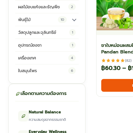
ผลไม้อบแห้งและธัญพืช
2
พันธุ์ไม้
10
ต้นพันธุ์สมุนไพร
5
วัสดุปลูกและจุลินทรีย์
1
ต้นพันธุ์ไม้ป่า
2
ชาใบหม่อนผสม
อุปกรณ์ชงชา
1
Pandan Blend
ไม้ดอกไม้ประดับ
4
เครื่องเทศ
4
(82)
฿
60.30
–
฿
ใบสมุนไพร
6
เลือกตามความต้องการ
Natural Balance
ความสมดุลจากธรรมชาติ
Everyday Wellness