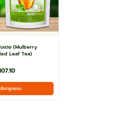
ใบเตย (Mulberry
ed Leaf Tea)
Price
107.10
range:
This
เลือกรูปแบบ
฿60.30
product
has
through
multiple
฿107.10
variants.
The
options