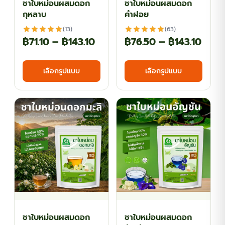
ชาใบหม่อนผสมดอก
ชาใบหม่อนผสมดอก
product
produ
กุหลาบ
คำฝอย
page
page
(13)
(63)
Price
Price
฿
71.10
–
฿
143.10
฿
76.50
–
฿
143.10
range:
rang
This
This
เลือกรูปแบบ
เลือกรูปแบบ
฿71.10
฿76.
product
produ
has
has
through
thro
multiple
multi
฿143.10
฿143.
variants.
varian
The
The
options
optio
may
may
be
be
chosen
chos
on
on
the
the
ชาใบหม่อนผสมดอก
ชาใบหม่อนผสมดอก
product
produ