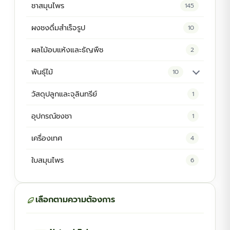
ชาสมุนไพร
145
ผงชงดื่มสำเร็จรูป
10
ผลไม้อบแห้งและธัญพืช
2
พันธุ์ไม้
10
ต้นพันธุ์สมุนไพร
5
วัสดุปลูกและจุลินทรีย์
1
ต้นพันธุ์ไม้ป่า
2
อุปกรณ์ชงชา
1
ไม้ดอกไม้ประดับ
4
เครื่องเทศ
4
ใบสมุนไพร
6
เลือกตามความต้องการ