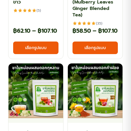
ขาว
(Mulberry Leaves
page
page
Ginger Blended
(5)
Tea)
(35)
Price
Price
฿
62.10
–
฿
107.10
฿
58.50
–
฿
107.10
range:
rang
This
This
เลือกรูปแบบ
เลือกรูปแบบ
฿62.10
฿58.
product
produ
has
has
through
thro
multiple
multi
฿107.10
฿107
variants.
varian
The
The
options
optio
may
may
be
be
chosen
chos
on
on
the
the