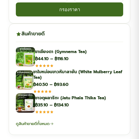
กรองราคา
สินค้าขายดี
ชาเชียงดา (Gymnema Tea)
Price
฿
44.10
–
฿
116.10
range:
ชาใบหม่อนขาวหิมาลายัน (White Mulberry Leaf
฿44.10
Tea)
through
Price
฿
40.50
–
฿
93.60
฿116.10
range:
ชาจตุผลาธิกะ (Jatu Phala Thika Tea)
฿40.50
Price
฿
35.10
–
฿
134.10
through
range:
฿93.60
฿35.10
ดูสินค้าขายดีทั้งหมด
through
฿134.10