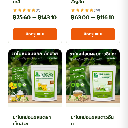
มะลิ
อัญชัน
page
page
(11)
(29)
Price
Price
฿
75.60
–
฿
143.10
฿
63.00
–
฿
116.10
range:
range
This
This
เลือกรูปแบบ
เลือกรูปแบบ
฿75.60
฿63.
product
produ
has
has
through
thro
multiple
multi
฿143.10
฿116.
variants.
varian
The
The
options
optio
may
may
be
be
chosen
chos
on
on
the
the
ชาใบหม่อนผสมดอก
ชาใบหม่อนผสมดาวอิน
product
produ
เก๊กฮวย
คา
page
page