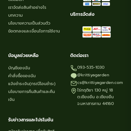
product
produ
เราจัดส่งสินค้าอย่างไร
page
page
บริการจัดส่ง
บทความ
นโยบายความเป็นส่วนตัว
ข้อตกลงและเงื่อนไขการใช้งาน
ข้อมูลช่วยเหลือ
ติดต่อเรา
093-535-1030
บัญชีของฉัน
@krittiyagarden
คำสั่งซื้อของฉัน
cs@krittiyagarden.com
แจ้งชำระเงิน(กรณีโอนชำระ)
ไร่กฤติยา 130 หมู่ 18
นโยบายการคืนสินค้าและคืน
ต.เชียงยืน อ.เชียงยืน
เงิน
จ.มหาสารคาม 44160
รับข่าวสารและโปรโมชัน