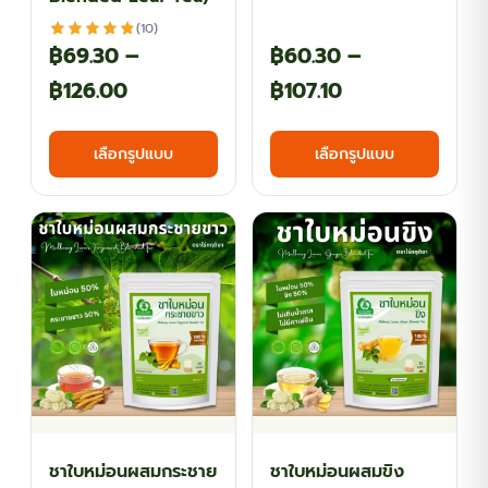
(10)
฿
69.30
–
฿
60.30
–
Price
Price
฿
126.00
฿
107.10
range:
range:
This
This
เลือกรูปแบบ
เลือกรูปแบบ
฿69.30
฿60.30
product
produ
has
has
through
through
multiple
multi
฿126.00
฿107.10
variants.
varian
The
The
options
optio
may
may
be
be
chosen
chos
on
on
the
the
ชาใบหม่อนผสมกระชาย
ชาใบหม่อนผสมขิง
product
produ