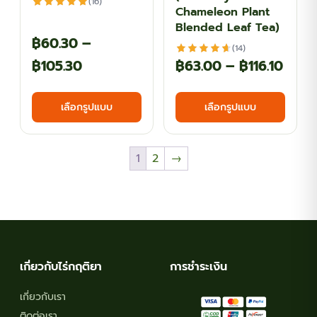
(16)
page
page
Chameleon Plant
Blended Leaf Tea)
฿
60.30
–
(14)
Price
Price
฿
105.30
฿
63.00
–
฿
116.10
range:
range
This
This
เลือกรูปแบบ
เลือกรูปแบบ
฿60.30
฿63.
product
produ
has
has
through
thro
multiple
multi
฿105.30
฿116.
1
2
→
variants.
varian
The
The
options
optio
may
may
be
be
chosen
chos
เกี่ยวกับไร่กฤติยา
การชำระเงิน
on
on
เกี่ยวกับเรา
the
the
ติดต่อเรา