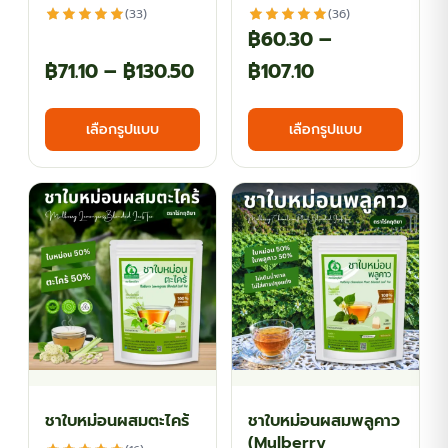
(33)
(36)
฿
60.30
–
Price
Price
฿
71.10
–
฿
130.50
฿
107.10
range:
range:
This
This
เลือกรูปแบบ
เลือกรูปแบบ
฿71.10
฿60.30
product
produ
has
has
through
through
multiple
multi
฿130.50
฿107.10
variants.
varian
The
The
options
optio
may
may
be
be
chosen
chos
on
on
the
the
ชาใบหม่อนผสมตะไคร้
ชาใบหม่อนผสมพลูคาว
product
produ
(Mulberry