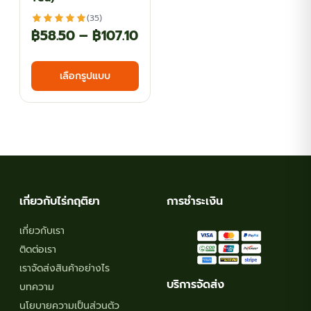
(35)
Price
฿
58.50
–
฿
107.10
range:
This
เลือกรูปแบบ
฿58.50
product
has
through
multiple
฿107.10
variants.
The
options
may
เกี่ยวกับไร่กฤติยา
การชำระเงิน
be
chosen
เกี่ยวกับเรา
on
ติดต่อเรา
the
เราจัดส่งสินค้าอย่างไร
product
บริการจัดส่ง
บทความ
page
นโยบายความเป็นส่วนตัว