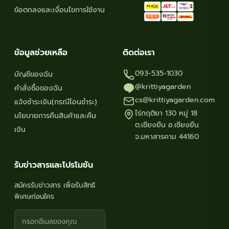
ข้อตกลงและเงื่อนไขการใช้งาน
ข้อมูลช่วยเหลือ
ติดต่อเรา
093-535-1030
บัญชีของฉัน
@krittiyagarden
คำสั่งซื้อของฉัน
cs@krittiyagarden.com
แจ้งชำระเงิน(กรณีโอนชำระ)
ไร่กฤติยา 130 หมู่ 18
นโยบายการคืนสินค้าและคืน
ต.เชียงยืน อ.เชียงยืน
เงิน
จ.มหาสารคาม 44160
รับข่าวสารและโปรโมชัน
สมัครรับข่าวสาร เพื่อรับสิทธิ
พิเศษก่อนใคร