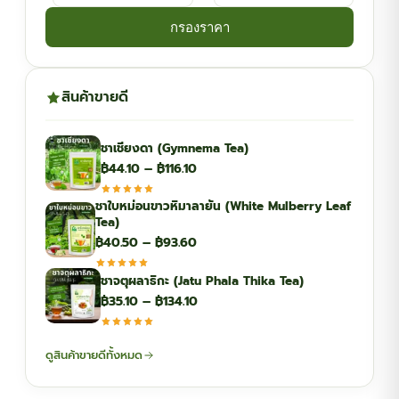
กรองราคา
สินค้าขายดี
ชาเชียงดา (Gymnema Tea)
Price
฿
44.10
–
฿
116.10
range:
ชาใบหม่อนขาวหิมาลายัน (White Mulberry Leaf
฿44.10
Tea)
through
Price
฿
40.50
–
฿
93.60
฿116.10
range:
ชาจตุผลาธิกะ (Jatu Phala Thika Tea)
฿40.50
Price
฿
35.10
–
฿
134.10
through
range:
฿93.60
฿35.10
ดูสินค้าขายดีทั้งหมด
through
฿134.10