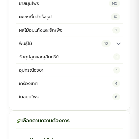
ชาสมุนไพร
145
ผงชงดื่มสำเร็จรูป
10
ผลไม้อบแห้งและธัญพืช
2
พันธุ์ไม้
10
ต้นพันธุ์สมุนไพร
5
วัสดุปลูกและจุลินทรีย์
1
ต้นพันธุ์ไม้ป่า
2
อุปกรณ์ชงชา
1
ไม้ดอกไม้ประดับ
4
เครื่องเทศ
4
ใบสมุนไพร
6
เลือกตามความต้องการ