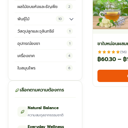
ผลไม้อบแห้งและธัญพืช
2
พันธุ์ไม้
10
ต้นพันธุ์สมุนไพร
5
วัสดุปลูกและจุลินทรีย์
1
ต้นพันธุ์ไม้ป่า
2
ชาใบหม่อนผสม
อุปกรณ์ชงชา
1
ไม้ดอกไม้ประดับ
4
(56)
เครื่องเทศ
4
฿
60.30
–
฿
ใบสมุนไพร
6
เลือกตามความต้องการ
Natural Balance
ความสมดุลจากธรรมชาติ
Everyday Wellness