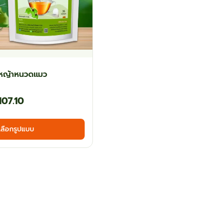
หญ้าหนวดแมว
Price
107.10
range:
This
เลือกรูปแบบ
฿60.30
product
has
through
multiple
฿107.10
variants.
The
options
may