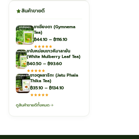
สินค้าขายดี
ชาเชียงดา (Gymnema
Tea)
Price
฿
44.10
–
฿
116.10
range:
ชาใบหม่อนขาวหิมาลายัน
฿44.10
(White Mulberry Leaf Tea)
through
Price
฿
40.50
–
฿
93.60
฿116.10
range:
ชาจตุผลาธิกะ (Jatu Phala
฿40.50
Thika Tea)
through
Price
฿
35.10
–
฿
134.10
฿93.60
range:
฿35.10
ดูสินค้าขายดีทั้งหมด
through
฿134.10