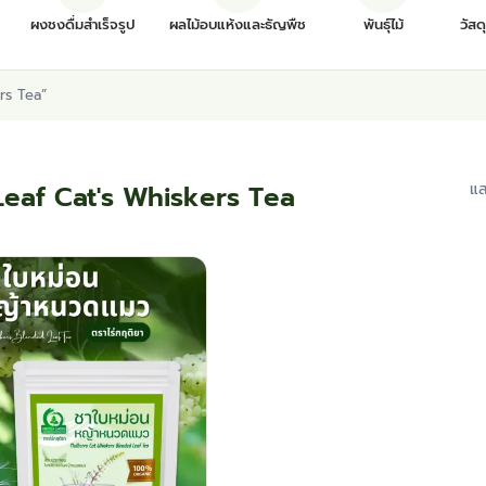
ผงชงดื่มสำเร็จรูป
ผลไม้อบแห้งและธัญพืช
พันธุ์ไม้
วัสด
ers Tea”
eaf Cat's Whiskers Tea
แส