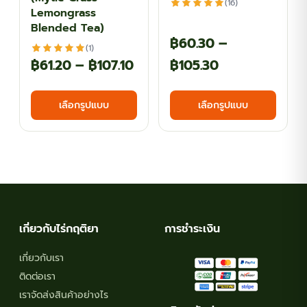
(16)
page
page
Lemongrass
Blended Tea)
฿
60.30
–
(1)
Price
Price
฿
61.20
–
฿
107.10
฿
105.30
range:
range:
This
This
เลือกรูปแบบ
เลือกรูปแบบ
฿61.20
฿60.30
product
produ
has
has
through
through
multiple
multi
฿107.10
฿105.30
variants.
varian
The
The
options
optio
may
may
เกี่ยวกับไร่กฤติยา
การชำระเงิน
be
be
chosen
chos
เกี่ยวกับเรา
on
on
ติดต่อเรา
the
the
เราจัดส่งสินค้าอย่างไร