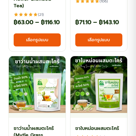
(106)
Tea)
(21)
Price
Price
฿
63.00
–
฿
116.10
฿
71.10
–
฿
143.10
range:
range
This
This
เลือกรูปแบบ
เลือกรูปแบบ
฿63.00
฿71.10
product
produ
has
has
through
throu
multiple
multi
฿116.10
฿143.1
variants.
varian
The
The
options
optio
may
may
be
be
chosen
chos
on
on
the
the
ชาว่านน้ำผสมตะไคร้
ชาใบหม่อนผสมตะไคร้
product
produ
(Mytle Grass