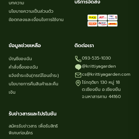
product
produ
บริการจัดส่ง
บทความ
page
page
นโยบายความเป็นส่วนตัว
ข้อตกลงและเงื่อนไขการใช้งาน
ข้อมูลช่วยเหลือ
ติดต่อเรา
093-535-1030
บัญชีของฉัน
@krittiyagarden
คำสั่งซื้อของฉัน
cs@krittiyagarden.com
แจ้งชำระเงิน(กรณีโอนชำระ)
ไร่กฤติยา 130 หมู่ 18
นโยบายการคืนสินค้าและคืน
ต.เชียงยืน อ.เชียงยืน
เงิน
จ.มหาสารคาม 44160
รับข่าวสารและโปรโมชัน
สมัครรับข่าวสาร เพื่อรับสิทธิ
พิเศษก่อนใคร