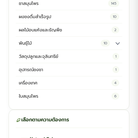
ชาสมุนไพร
145
ผงชงดื่มสำเร็จรูป
10
ผลไม้อบแห้งและธัญพืช
2
พันธุ์ไม้
10
ต้นพันธุ์สมุนไพร
5
วัสดุปลูกและจุลินทรีย์
1
ต้นพันธุ์ไม้ป่า
2
อุปกรณ์ชงชา
1
ไม้ดอกไม้ประดับ
4
เครื่องเทศ
4
ใบสมุนไพร
6
เลือกตามความต้องการ