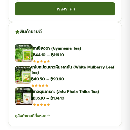
กรองราคา
สินค้าขายดี
ชาเชียงดา (Gymnema Tea)
Price
฿
44.10
–
฿
116.10
range:
ชาใบหม่อนขาวหิมาลายัน (White Mulberry Leaf
฿44.10
Tea)
through
Price
฿
40.50
–
฿
93.60
฿116.10
range:
ชาจตุผลาธิกะ (Jatu Phala Thika Tea)
฿40.50
Price
฿
35.10
–
฿
134.10
through
range:
฿93.60
฿35.10
ดูสินค้าขายดีทั้งหมด
through
฿134.10