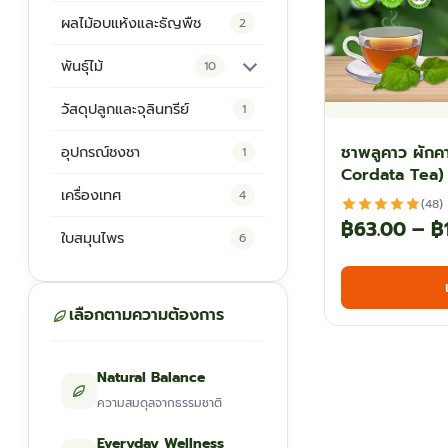
ผลไม้อบแห้งและธัญพืช
2
พันธุ์ไม้
10
ต้นพันธุ์สมุนไพร
5
วัสดุปลูกและจุลินทรีย์
1
ต้นพันธุ์ไม้ป่า
2
ชาพลูคาว ผัก
อุปกรณ์ชงชา
1
Cordata Tea)
ไม้ดอกไม้ประดับ
4
เครื่องเทศ
4
(48)
฿
63.00
–
฿
ใบสมุนไพร
6
เลือกตามความต้องการ
Natural Balance
ความสมดุลจากธรรมชาติ
Everyday Wellness