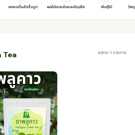
ผงชงดื่มสำเร็จรูป
ผลไม้อบแห้งและธัญพืช
พันธุ์ไม้
วัสด
a Tea
แสดง 1 รายการ