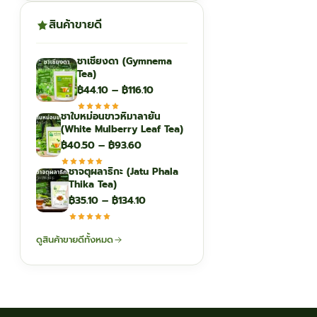
สินค้าขายดี
ชาเชียงดา (Gymnema
Tea)
Price
฿
44.10
–
฿
116.10
range:
ชาใบหม่อนขาวหิมาลายัน
฿44.10
(White Mulberry Leaf Tea)
through
Price
฿
40.50
–
฿
93.60
฿116.10
range:
ชาจตุผลาธิกะ (Jatu Phala
฿40.50
Thika Tea)
through
Price
฿
35.10
–
฿
134.10
฿93.60
range:
฿35.10
ดูสินค้าขายดีทั้งหมด
through
฿134.10