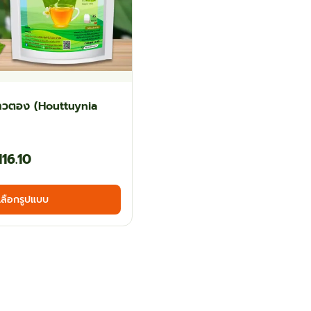
คาวตอง (Houttuynia
Price
116.10
range:
This
เลือกรูปแบบ
฿63.00
product
has
through
multiple
฿116.10
variants.
The
options