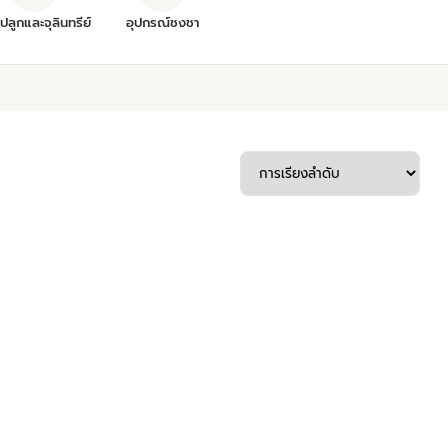
ุปลูกและจุลินทรีย์
อุปกรณ์ชงชา