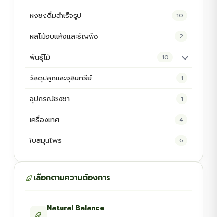
ผงชงดื่มสำเร็จรูป
10
ผลไม้อบแห้งและธัญพืช
2
พันธุ์ไม้
10
ต้นพันธุ์สมุนไพร
5
วัสดุปลูกและจุลินทรีย์
1
ต้นพันธุ์ไม้ป่า
2
อุปกรณ์ชงชา
1
ไม้ดอกไม้ประดับ
4
เครื่องเทศ
4
ใบสมุนไพร
6
เลือกตามความต้องการ
Natural Balance