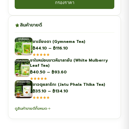
กรองราคา
สินค้าขายดี
ชาเชียงดา (Gymnema Tea)
Price
฿
44.10
–
฿
116.10
range:
ชาใบหม่อนขาวหิมาลายัน (White Mulberry
฿44.10
Leaf Tea)
through
Price
฿
40.50
–
฿
93.60
฿116.10
range:
ชาจตุผลาธิกะ (Jatu Phala Thika Tea)
฿40.50
Price
฿
35.10
–
฿
134.10
through
range:
฿93.60
฿35.10
ดูสินค้าขายดีทั้งหมด
through
฿134.10