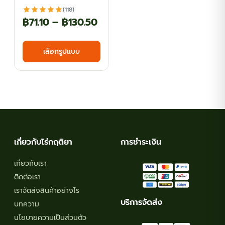
(118)
Price
฿
71.10
–
฿
130.50
range:
This
เลือกรูปแบบ
฿71.10
product
has
through
multiple
฿130.50
variants.
The
options
may
เกี่ยวกับไร่กฤติยา
การชำระเงิน
be
chosen
เกี่ยวกับเรา
on
ติดต่อเรา
the
เราจัดส่งสินค้าอย่างไร
product
บริการจัดส่ง
บทความ
page
นโยบายความเป็นส่วนตัว