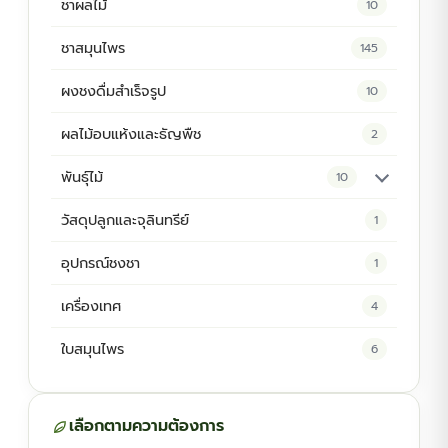
ชาผลไม้
10
ชาสมุนไพร
145
ผงชงดื่มสำเร็จรูป
10
ผลไม้อบแห้งและธัญพืช
2
พันธุ์ไม้
10
ต้นพันธุ์สมุนไพร
5
วัสดุปลูกและจุลินทรีย์
1
ต้นพันธุ์ไม้ป่า
2
อุปกรณ์ชงชา
1
ไม้ดอกไม้ประดับ
4
เครื่องเทศ
4
ใบสมุนไพร
6
เลือกตามความต้องการ