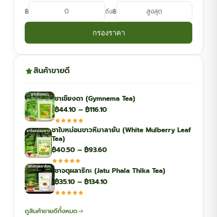
฿
฿
ถึง
กรองราคา
สินค้าขายดี
ชาเชียงดา (Gymnema Tea)
Price
฿
44.10
–
฿
116.10
range:
ชาใบหม่อนขาวหิมาลายัน (White Mulberry Leaf
฿44.10
Tea)
through
Price
฿
40.50
–
฿
93.60
฿116.10
range:
ชาจตุผลาธิกะ (Jatu Phala Thika Tea)
฿40.50
Price
฿
35.10
–
฿
134.10
through
range:
฿93.60
฿35.10
ดูสินค้าขายดีทั้งหมด
through