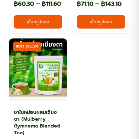
Price
Price
฿
60.30
–
฿
111.60
฿
71.10
–
฿
143.10
range:
range
This
This
เลือกรูปแบบ
เลือกรูปแบบ
฿60.30
฿71.10
product
produ
has
has
through
throu
multiple
multi
฿111.60
฿143.1
BEST SELLER
variants.
varian
The
The
options
optio
may
may
be
be
chosen
chos
on
on
the
the
ชาใบหม่อนผสมเชียง
product
produ
ดา (Mulberry
page
page
Gymnema Blended
Tea)