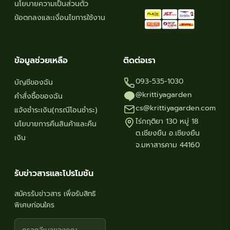
page
นโยบายความเป็นส่วนตัว
ข้อตกลงและเงื่อนไขการใช้งาน
ข้อมูลช่วยเหลือ
ติดต่อเรา
093-535-1030
บัญชีของฉัน
@krittiyagarden
คำสั่งซื้อของฉัน
cs@krittiyagarden.com
แจ้งชำระเงิน(กรณีโอนชำระ)
ไร่กฤติยา 130 หมู่ 18
นโยบายการคืนสินค้าและคืน
ต.เชียงยืน อ.เชียงยืน
เงิน
จ.มหาสารคาม 44160
รับข่าวสารและโปรโมชัน
สมัครรับข่าวสาร เพื่อรับสิทธิ
พิเศษก่อนใคร