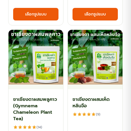
range:
range
This
This
เลือกรูปแบบ
เลือกรูปแบบ
฿44.10
฿44.1
product
produ
has
has
through
thro
multiple
multi
฿116.10
฿116.1
variants.
varian
The
The
options
optio
may
may
be
be
chosen
chos
on
on
the
the
ชาเชียงดาผสมพลูคาว
ชาเชียงดาผสมเห็ด
product
produ
(Gymnema
หลินจือ
page
page
Chameleon Plant
(9)
Tea)
(14)