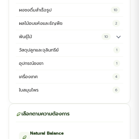
ผงชงดื่มสำเร็จรูป
10
ผลไม้อบแห้งและธัญพืช
2
พันธุ์ไม้
10
ต้นพันธุ์สมุนไพร
5
วัสดุปลูกและจุลินทรีย์
1
ต้นพันธุ์ไม้ป่า
2
อุปกรณ์ชงชา
1
ไม้ดอกไม้ประดับ
4
เครื่องเทศ
4
ใบสมุนไพร
6
เลือกตามความต้องการ
Natural Balance