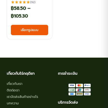
(92)
฿
58.50
–
Price
฿
105.30
range:
This
เลือกรูปแบบ
฿58.50
product
has
through
multiple
฿105.30
variants.
The
options
may
เกี่ยวกับไร่กฤติยา
การชำระเงิน
be
chosen
เกี่ยวกับเรา
on
ติดต่อเรา
the
เราจัดส่งสินค้าอย่างไร
product
บริการจัดส่ง
บทความ