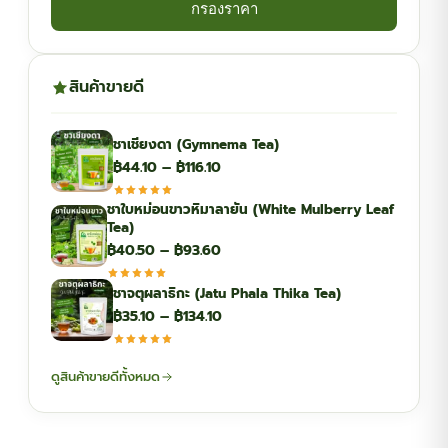
กรองราคา
สินค้าขายดี
ชาเชียงดา (Gymnema Tea)
Price
฿
44.10
–
฿
116.10
range:
ชาใบหม่อนขาวหิมาลายัน (White Mulberry Leaf
฿44.10
Tea)
through
Price
฿
40.50
–
฿
93.60
฿116.10
range:
ชาจตุผลาธิกะ (Jatu Phala Thika Tea)
฿40.50
Price
฿
35.10
–
฿
134.10
through
range:
฿93.60
฿35.10
ดูสินค้าขายดีทั้งหมด
through
฿134.10