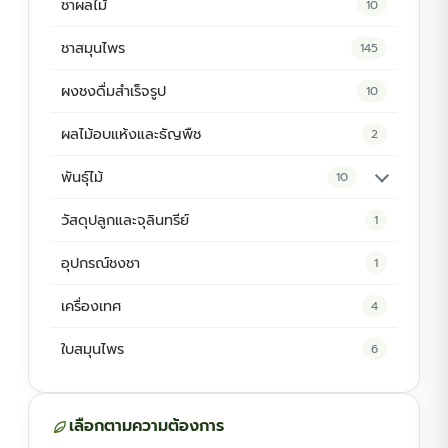
ชาผลไม้
10
ชาสมุนไพร
145
ผงชงดื่มสำเร็จรูป
10
ผลไม้อบแห้งและธัญพืช
2
พันธุ์ไม้
10
ต้นพันธุ์สมุนไพร
5
วัสดุปลูกและจุลินทรีย์
1
ต้นพันธุ์ไม้ป่า
2
อุปกรณ์ชงชา
1
ไม้ดอกไม้ประดับ
4
เครื่องเทศ
4
ใบสมุนไพร
6
เลือกตามความต้องการ