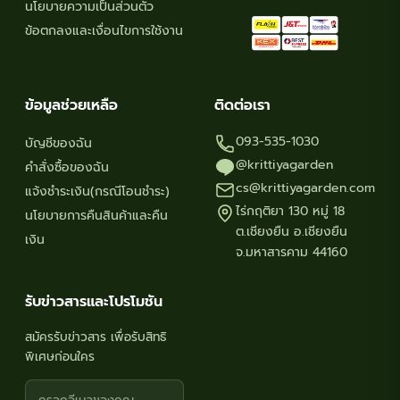
page
นโยบายความเป็นส่วนตัว
ข้อตกลงและเงื่อนไขการใช้งาน
ข้อมูลช่วยเหลือ
ติดต่อเรา
093-535-1030
บัญชีของฉัน
@krittiyagarden
คำสั่งซื้อของฉัน
cs@krittiyagarden.com
แจ้งชำระเงิน(กรณีโอนชำระ)
ไร่กฤติยา 130 หมู่ 18
นโยบายการคืนสินค้าและคืน
ต.เชียงยืน อ.เชียงยืน
เงิน
จ.มหาสารคาม 44160
รับข่าวสารและโปรโมชัน
สมัครรับข่าวสาร เพื่อรับสิทธิ
พิเศษก่อนใคร