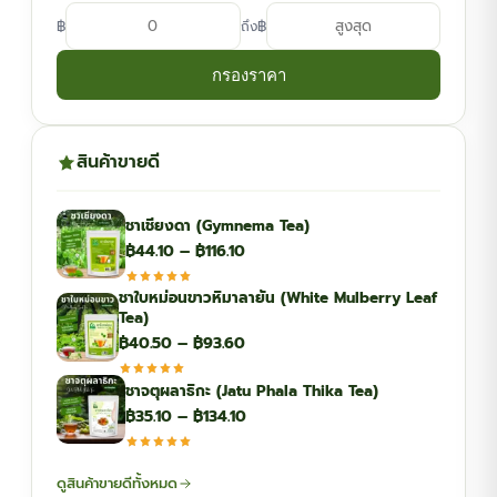
฿
฿
ถึง
กรองราคา
สินค้าขายดี
ชาเชียงดา (Gymnema Tea)
Price
฿
44.10
–
฿
116.10
range:
ชาใบหม่อนขาวหิมาลายัน (White Mulberry Leaf
฿44.10
Tea)
through
Price
฿
40.50
–
฿
93.60
฿116.10
range:
ชาจตุผลาธิกะ (Jatu Phala Thika Tea)
฿40.50
Price
฿
35.10
–
฿
134.10
through
range:
฿93.60
฿35.10
ดูสินค้าขายดีทั้งหมด
through