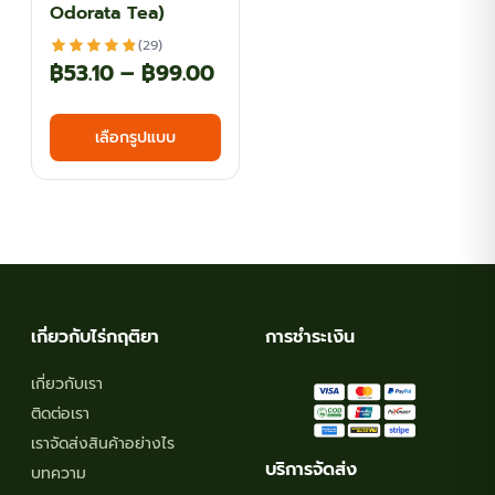
Odorata Tea)
(29)
Price
฿
53.10
–
฿
99.00
range:
This
เลือกรูปแบบ
฿53.10
product
has
through
multiple
฿99.00
variants.
The
options
may
เกี่ยวกับไร่กฤติยา
การชำระเงิน
be
chosen
เกี่ยวกับเรา
on
ติดต่อเรา
the
เราจัดส่งสินค้าอย่างไร
product
บริการจัดส่ง
บทความ