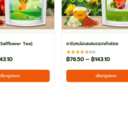
Safflower Tea)
ชาใบหม่อนผสมดอกคำฝอย
(63)
Price
Price
43.10
฿
76.50
–
฿
143.10
range:
range:
This
เลือกรูปแบบ
เลือกรูปแบบ
฿44.10
฿76.50
product
has
through
throu
multiple
฿143.10
฿143.1
variants.
The
options
may