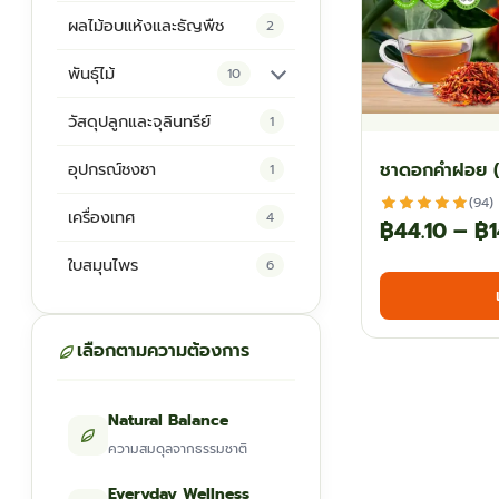
ผลไม้อบแห้งและธัญพืช
2
พันธุ์ไม้
10
ต้นพันธุ์สมุนไพร
5
วัสดุปลูกและจุลินทรีย์
1
ต้นพันธุ์ไม้ป่า
2
ชาดอกคำฝอย (
อุปกรณ์ชงชา
1
ไม้ดอกไม้ประดับ
4
(94)
เครื่องเทศ
4
฿
44.10
–
฿
1
ใบสมุนไพร
6
เลือกตามความต้องการ
Natural Balance
ความสมดุลจากธรรมชาติ
Everyday Wellness