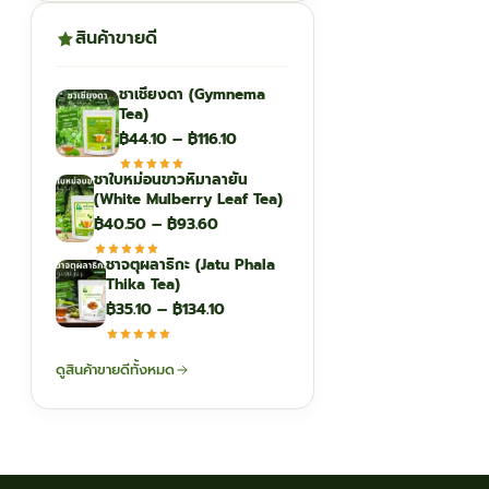
สินค้าขายดี
ชาเชียงดา (Gymnema
Tea)
Price
฿
44.10
–
฿
116.10
range:
ชาใบหม่อนขาวหิมาลายัน
฿44.10
(White Mulberry Leaf Tea)
through
Price
฿
40.50
–
฿
93.60
฿116.10
range:
ชาจตุผลาธิกะ (Jatu Phala
฿40.50
Thika Tea)
through
Price
฿
35.10
–
฿
134.10
฿93.60
range:
฿35.10
ดูสินค้าขายดีทั้งหมด
through
฿134.10