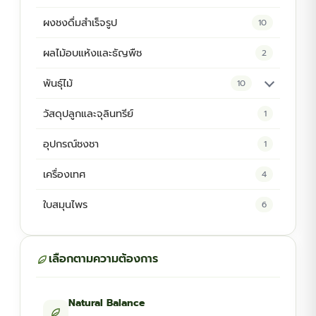
ผงชงดื่มสำเร็จรูป
10
ผลไม้อบแห้งและธัญพืช
2
พันธุ์ไม้
10
ต้นพันธุ์สมุนไพร
5
วัสดุปลูกและจุลินทรีย์
1
ต้นพันธุ์ไม้ป่า
2
อุปกรณ์ชงชา
1
ไม้ดอกไม้ประดับ
4
เครื่องเทศ
4
ใบสมุนไพร
6
เลือกตามความต้องการ
Natural Balance