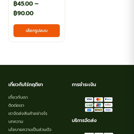
฿
45.00
–
Price
฿
90.00
range:
This
เลือกรูปแบบ
฿45.00
product
has
through
multiple
฿90.00
variants.
The
options
may
เกี่ยวกับไร่กฤติยา
การชำระเงิน
be
chosen
เกี่ยวกับเรา
on
ติดต่อเรา
the
เราจัดส่งสินค้าอย่างไร
product
บริการจัดส่ง
บทความ
page
นโยบายความเป็นส่วนตัว