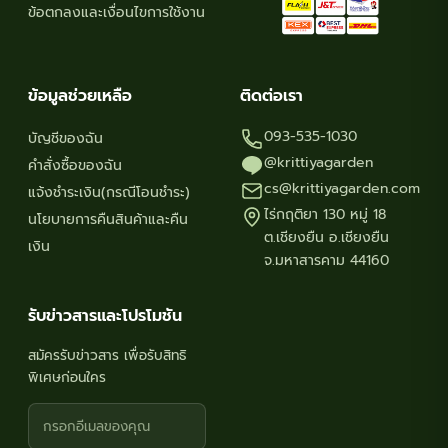
ข้อตกลงและเงื่อนไขการใช้งาน
ข้อมูลช่วยเหลือ
ติดต่อเรา
093-535-1030
บัญชีของฉัน
@krittiyagarden
คำสั่งซื้อของฉัน
cs@krittiyagarden.com
แจ้งชำระเงิน(กรณีโอนชำระ)
ไร่กฤติยา 130 หมู่ 18
นโยบายการคืนสินค้าและคืน
ต.เชียงยืน อ.เชียงยืน
เงิน
จ.มหาสารคาม 44160
รับข่าวสารและโปรโมชัน
สมัครรับข่าวสาร เพื่อรับสิทธิ
พิเศษก่อนใคร