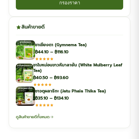
กรองราคา
สินค้าขายดี
ชาเชียงดา (Gymnema Tea)
Price
฿
44.10
–
฿
116.10
range:
ชาใบหม่อนขาวหิมาลายัน (White Mulberry Leaf
฿44.10
Tea)
through
Price
฿
40.50
–
฿
93.60
฿116.10
range:
ชาจตุผลาธิกะ (Jatu Phala Thika Tea)
฿40.50
Price
฿
35.10
–
฿
134.10
through
range:
฿93.60
฿35.10
ดูสินค้าขายดีทั้งหมด
through
฿134.10