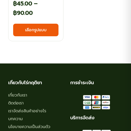
฿
45.00
–
Price
฿
90.00
range:
This
เลือกรูปแบบ
฿45.00
product
has
through
multiple
฿90.00
variants.
The
options
may
เกี่ยวกับไร่กฤติยา
การชำระเงิน
be
chosen
เกี่ยวกับเรา
on
ติดต่อเรา
the
เราจัดส่งสินค้าอย่างไร
product
บริการจัดส่ง
บทความ
page
นโยบายความเป็นส่วนตัว