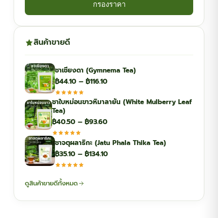
กรองราคา
สินค้าขายดี
ชาเชียงดา (Gymnema Tea)
Price
฿
44.10
–
฿
116.10
range:
ชาใบหม่อนขาวหิมาลายัน (White Mulberry Leaf
฿44.10
Tea)
through
Price
฿
40.50
–
฿
93.60
฿116.10
range:
ชาจตุผลาธิกะ (Jatu Phala Thika Tea)
฿40.50
Price
฿
35.10
–
฿
134.10
through
range:
฿93.60
฿35.10
ดูสินค้าขายดีทั้งหมด
through
฿134.10