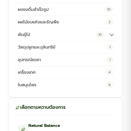
ผงชงดื่มสำเร็จรูป
10
ผลไม้อบแห้งและธัญพืช
2
พันธุ์ไม้
10
ต้นพันธุ์สมุนไพร
5
วัสดุปลูกและจุลินทรีย์
1
ต้นพันธุ์ไม้ป่า
2
อุปกรณ์ชงชา
1
ไม้ดอกไม้ประดับ
4
เครื่องเทศ
4
ใบสมุนไพร
6
เลือกตามความต้องการ
Natural Balance