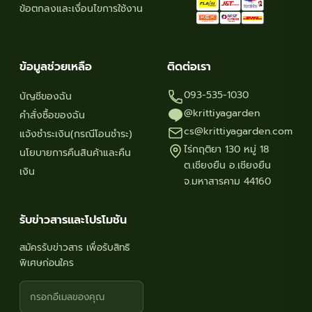
ข้อตกลงและเงื่อนไขการใช้งาน
ข้อมูลช่วยเหลือ
ติดต่อเรา
093-535-1030
บัญชีของฉัน
@krittiyagarden
คำสั่งซื้อของฉัน
cs@krittiyagarden.com
แจ้งชำระเงิน(กรณีโอนชำระ)
ไร่กฤติยา 130 หมู่ 18
นโยบายการคืนสินค้าและคืน
ต.เชียงยืน อ.เชียงยืน
เงิน
จ.มหาสารคาม 44160
รับข่าวสารและโปรโมชัน
สมัครรับข่าวสาร เพื่อรับสิทธิ
พิเศษก่อนใคร