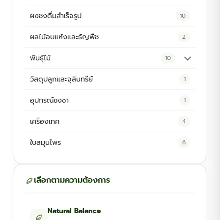
ผงชงดื่มสำเร็จรูป
10
ผลไม้อบแห้งและธัญพืช
2
พันธุ์ไม้
10
ต้นพันธุ์สมุนไพร
5
วัสดุปลูกและจุลินทรีย์
1
ต้นพันธุ์ไม้ป่า
2
อุปกรณ์ชงชา
1
ไม้ดอกไม้ประดับ
4
เครื่องเทศ
4
ใบสมุนไพร
6
เลือกตามความต้องการ
Natural Balance