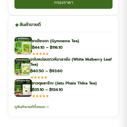
กรองราคา
สินค้าขายดี
ชาเชียงดา (Gymnema Tea)
Price
฿
44.10
–
฿
116.10
range:
ชาใบหม่อนขาวหิมาลายัน (White Mulberry Leaf
฿44.10
Tea)
through
Price
฿
40.50
–
฿
93.60
฿116.10
range:
ชาจตุผลาธิกะ (Jatu Phala Thika Tea)
฿40.50
Price
฿
35.10
–
฿
134.10
through
range:
฿93.60
฿35.10
ดูสินค้าขายดีทั้งหมด
through
฿134.10