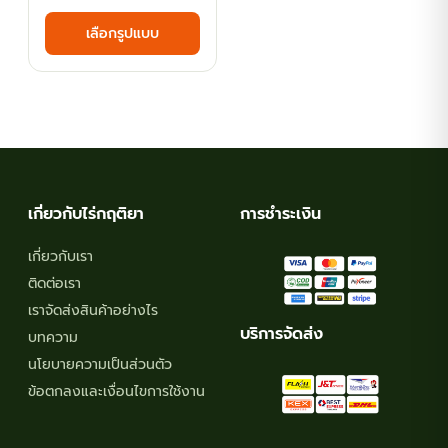
range:
This
เลือกรูปแบบ
฿53.10
product
has
through
multiple
฿85.50
variants.
The
options
may
เกี่ยวกับไร่กฤติยา
การชำระเงิน
be
chosen
เกี่ยวกับเรา
on
ติดต่อเรา
the
เราจัดส่งสินค้าอย่างไร
product
บริการจัดส่ง
บทความ
page
นโยบายความเป็นส่วนตัว
ข้อตกลงและเงื่อนไขการใช้งาน