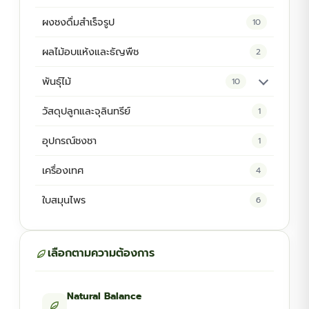
ผงชงดื่มสำเร็จรูป
10
ผลไม้อบแห้งและธัญพืช
2
พันธุ์ไม้
10
ต้นพันธุ์สมุนไพร
5
วัสดุปลูกและจุลินทรีย์
1
ต้นพันธุ์ไม้ป่า
2
อุปกรณ์ชงชา
1
ไม้ดอกไม้ประดับ
4
เครื่องเทศ
4
ใบสมุนไพร
6
เลือกตามความต้องการ
Natural Balance