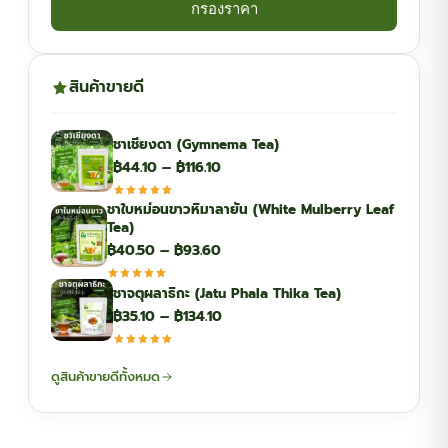
กรองราคา
สินค้าขายดี
ชาเชียงดา (Gymnema Tea)
Price
฿
44.10
–
฿
116.10
range:
ชาใบหม่อนขาวหิมาลายัน (White Mulberry Leaf
฿44.10
Tea)
through
Price
฿
40.50
–
฿
93.60
฿116.10
range:
ชาจตุผลาธิกะ (Jatu Phala Thika Tea)
฿40.50
Price
฿
35.10
–
฿
134.10
through
range:
฿93.60
฿35.10
ดูสินค้าขายดีทั้งหมด
through
฿134.10