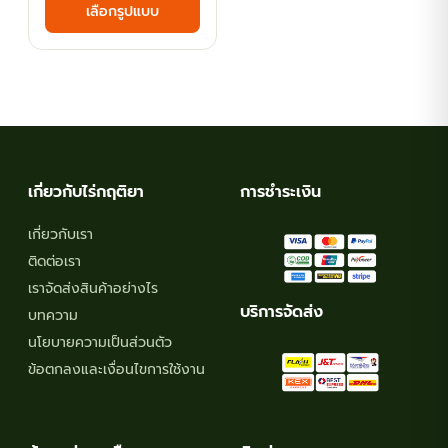
เลือกรูปแบบ
฿35.10
product
has
through
multiple
฿116.10
variants.
The
options
may
เกี่ยวกับไร่กฤติยา
การชำระเงิน
be
chosen
เกี่ยวกับเรา
on
ติดต่อเรา
the
เราจัดส่งสินค้าอย่างไร
product
บริการจัดส่ง
บทความ
page
นโยบายความเป็นส่วนตัว
ข้อตกลงและเงื่อนไขการใช้งาน