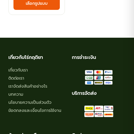
เลือกรูปแบบ
฿44.10
product
has
through
multiple
฿143.10
variants.
The
options
may
เกี่ยวกับไร่กฤติยา
การชำระเงิน
be
chosen
เกี่ยวกับเรา
on
ติดต่อเรา
the
เราจัดส่งสินค้าอย่างไร
product
บริการจัดส่ง
บทความ
page
นโยบายความเป็นส่วนตัว
ข้อตกลงและเงื่อนไขการใช้งาน