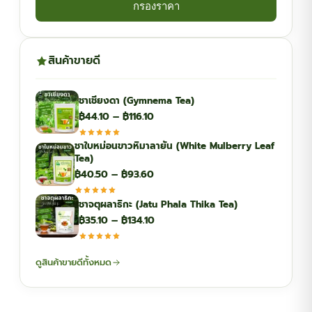
กรองราคา
สินค้าขายดี
ชาเชียงดา (Gymnema Tea)
Price
฿
44.10
–
฿
116.10
range:
ชาใบหม่อนขาวหิมาลายัน (White Mulberry Leaf
฿44.10
Tea)
through
Price
฿
40.50
–
฿
93.60
฿116.10
range:
ชาจตุผลาธิกะ (Jatu Phala Thika Tea)
฿40.50
Price
฿
35.10
–
฿
134.10
through
range:
฿93.60
฿35.10
ดูสินค้าขายดีทั้งหมด
through
฿134.10