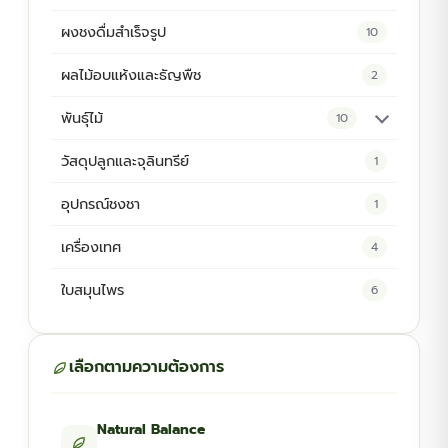
ผงชงดื่มสำเร็จรูป
10
ผลไม้อบแห้งและธัญพืช
2
พันธุ์ไม้
10
ต้นพันธุ์สมุนไพร
5
วัสดุปลูกและจุลินทรีย์
1
ต้นพันธุ์ไม้ป่า
2
อุปกรณ์ชงชา
1
ไม้ดอกไม้ประดับ
4
เครื่องเทศ
4
ใบสมุนไพร
6
เลือกตามความต้องการ
Natural Balance