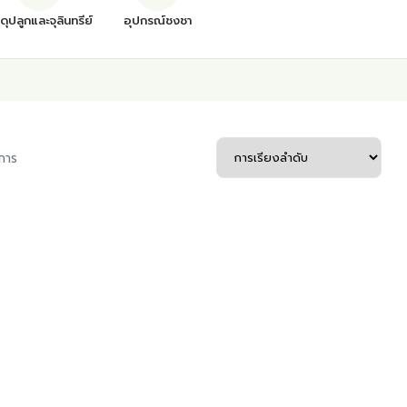
สดุปลูกและจุลินทรีย์
อุปกรณ์ชงชา
การ