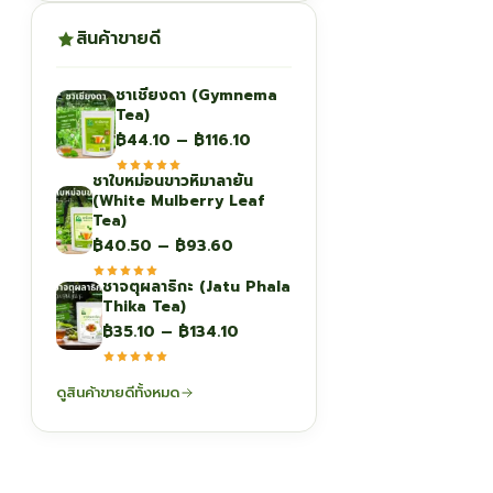
สินค้าขายดี
ชาเชียงดา (Gymnema
Tea)
Price
฿
44.10
–
฿
116.10
range:
ชาใบหม่อนขาวหิมาลายัน
฿44.10
(White Mulberry Leaf
through
Tea)
฿116.10
Price
฿
40.50
–
฿
93.60
range:
ชาจตุผลาธิกะ (Jatu Phala
฿40.50
Thika Tea)
through
Price
฿
35.10
–
฿
134.10
฿93.60
range:
฿35.10
ดูสินค้าขายดีทั้งหมด
through
฿134.10