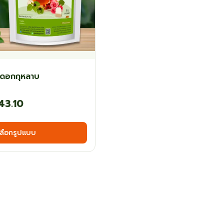
ดอกกุหลาบ
Price
43.10
range:
This
เลือกรูปแบบ
฿71.10
product
has
through
multiple
฿143.10
variants.
The
options
may