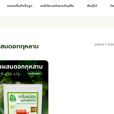
ผงชงดื่มสำเร็จรูป
ผลไม้อบแห้งและธัญพืช
พันธุ์ไม้
วั
ผสมดอกกุหลาบ
แสดง 1 ราย