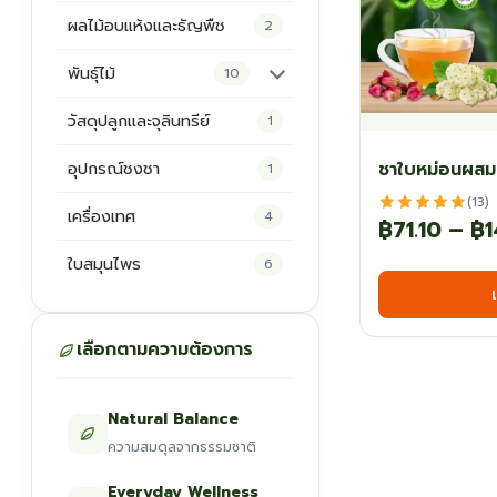
ผลไม้อบแห้งและธัญพืช
2
พันธุ์ไม้
10
ต้นพันธุ์สมุนไพร
5
วัสดุปลูกและจุลินทรีย์
1
ต้นพันธุ์ไม้ป่า
2
ชาใบหม่อนผสม
อุปกรณ์ชงชา
1
ไม้ดอกไม้ประดับ
4
(13)
เครื่องเทศ
4
฿
71.10
–
฿
1
ใบสมุนไพร
6
เลือกตามความต้องการ
Natural Balance
ความสมดุลจากธรรมชาติ
Everyday Wellness