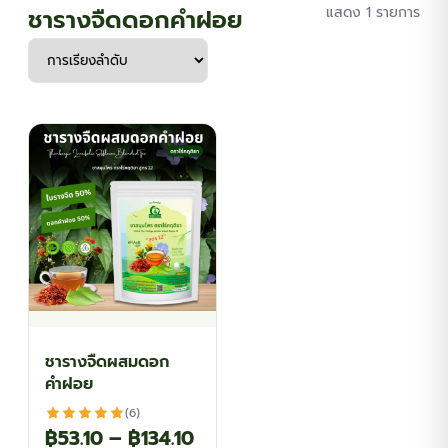
ชารางจืดดอกคำฝอย
แสดง 1 รายการ
ชารางจืดผสมดอก
คำฝอย
(6)
Price
฿
53.10
–
฿
134.10