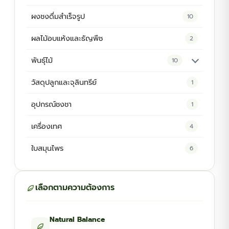
ผงชงดื่มสำเร็จรูป
10
ผลไม้อบแห้งและธัญพืช
2
พันธุ์ไม้
10
ต้นพันธุ์สมุนไพร
5
วัสดุปลูกและจุลินทรีย์
1
ต้นพันธุ์ไม้ป่า
2
อุปกรณ์ชงชา
1
ไม้ดอกไม้ประดับ
4
เครื่องเทศ
4
ใบสมุนไพร
6
เลือกตามความต้องการ
Natural Balance