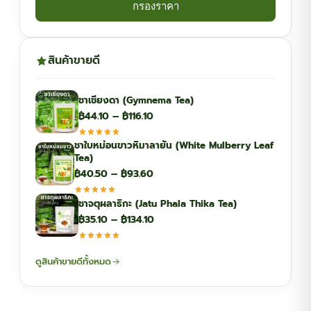
กรองราคา
สินค้าขายดี
ชาเชียงดา (Gymnema Tea)
Price
฿
44.10
–
฿
116.10
range:
ชาใบหม่อนขาวหิมาลายัน (White Mulberry Leaf
฿44.10
Tea)
through
Price
฿
40.50
–
฿
93.60
฿116.10
range:
ชาจตุผลาธิกะ (Jatu Phala Thika Tea)
฿40.50
Price
฿
35.10
–
฿
134.10
through
range:
฿93.60
฿35.10
ดูสินค้าขายดีทั้งหมด
through
฿134.10