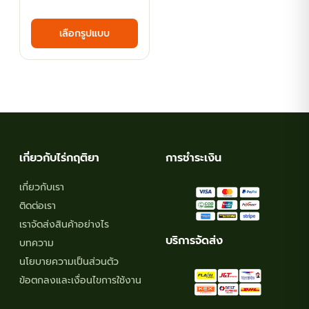
range:
This
เลือกรูปแบบ
฿53.10
product
has
through
multiple
฿134.10
variants.
The
options
may
เกี่ยวกับไร่กฤติยา
การชำระเงิน
be
chosen
เกี่ยวกับเรา
on
ติดต่อเรา
the
เราจัดส่งสินค้าอย่างไร
product
บริการจัดส่ง
บทความ
page
นโยบายความเป็นส่วนตัว
ข้อตกลงและเงื่อนไขการใช้งาน