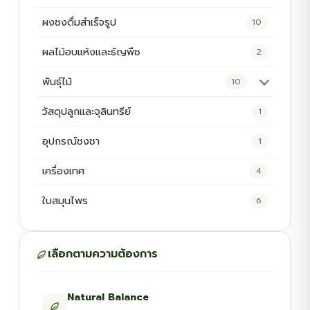
ผงชงดื่มสำเร็จรูป
10
ผลไม้อบแห้งและธัญพืช
2
พันธุ์ไม้
10
ต้นพันธุ์สมุนไพร
5
วัสดุปลูกและจุลินทรีย์
1
ต้นพันธุ์ไม้ป่า
2
อุปกรณ์ชงชา
1
ไม้ดอกไม้ประดับ
4
เครื่องเทศ
4
ใบสมุนไพร
6
เลือกตามความต้องการ
Natural Balance