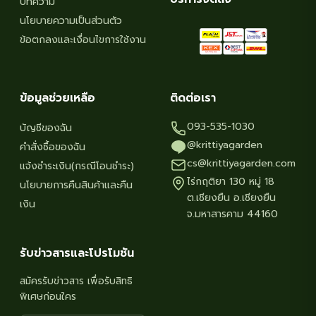
บทความ
page
นโยบายความเป็นส่วนตัว
ข้อตกลงและเงื่อนไขการใช้งาน
ข้อมูลช่วยเหลือ
ติดต่อเรา
093-535-1030
บัญชีของฉัน
@krittiyagarden
คำสั่งซื้อของฉัน
cs@krittiyagarden.com
แจ้งชำระเงิน(กรณีโอนชำระ)
ไร่กฤติยา 130 หมู่ 18
นโยบายการคืนสินค้าและคืน
ต.เชียงยืน อ.เชียงยืน
เงิน
จ.มหาสารคาม 44160
รับข่าวสารและโปรโมชัน
สมัครรับข่าวสาร เพื่อรับสิทธิ
พิเศษก่อนใคร