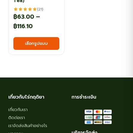
Tea)
(21)
฿
63.00
–
Price
฿
116.10
range:
This
เลือกรูปแบบ
฿63.00
product
has
through
multiple
฿116.10
variants.
The
options
may
เกี่ยวกับไร่กฤติยา
การชำระเงิน
be
chosen
เกี่ยวกับเรา
on
ติดต่อเรา
the
เราจัดส่งสินค้าอย่างไร
บริการจัดส่ง
product