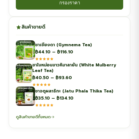
กรองราคา
สินค้าขายดี
ชาเชียงดา (Gymnema Tea)
Price
฿
44.10
–
฿
116.10
range:
ชาใบหม่อนขาวหิมาลายัน (White Mulberry
฿44.10
Leaf Tea)
through
Price
฿
40.50
–
฿
93.60
฿116.10
range:
ชาจตุผลาธิกะ (Jatu Phala Thika Tea)
฿40.50
Price
฿
35.10
–
฿
134.10
through
range:
฿93.60
฿35.10
ดูสินค้าขายดีทั้งหมด
through
฿134.10