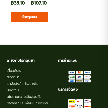
Price
฿
35.10
–
฿
107.10
range:
This
เลือกรูปแบบ
฿35.10
product
has
through
multiple
฿107.10
variants.
The
options
may
เกี่ยวกับไร่กฤติยา
การชำระเงิน
be
chosen
เกี่ยวกับเรา
on
ติดต่อเรา
the
เราจัดส่งสินค้าอย่างไร
product
บริการจัดส่ง
บทความ
page
นโยบายความเป็นส่วนตัว
ข้อตกลงและเงื่อนไขการใช้งาน