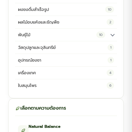
ผงชงดื่มสำเร็จรูป
10
ผลไม้อบแห้งและธัญพืช
2
พันธุ์ไม้
10
ต้นพันธุ์สมุนไพร
5
วัสดุปลูกและจุลินทรีย์
1
ต้นพันธุ์ไม้ป่า
2
อุปกรณ์ชงชา
1
ไม้ดอกไม้ประดับ
4
เครื่องเทศ
4
ใบสมุนไพร
6
เลือกตามความต้องการ
Natural Balance