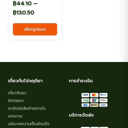
฿
44.10
–
Price
฿
130.50
range:
This
เลือกรูปแบบ
฿44.10
product
has
through
multiple
฿130.50
variants.
The
options
may
เกี่ยวกับไร่กฤติยา
การชำระเงิน
be
chosen
เกี่ยวกับเรา
on
ติดต่อเรา
the
เราจัดส่งสินค้าอย่างไร
บริการจัดส่ง
product
บทความ
page
นโยบายความเป็นส่วนตัว