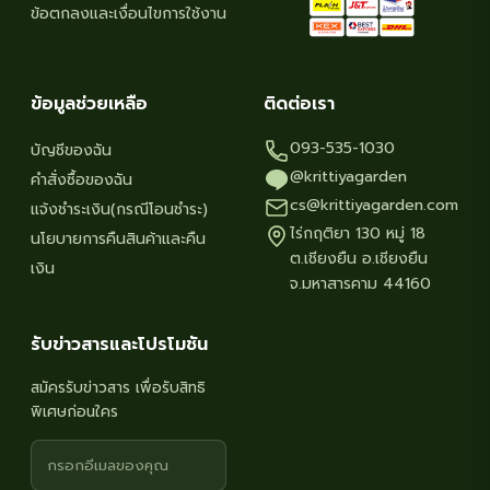
ข้อตกลงและเงื่อนไขการใช้งาน
ข้อมูลช่วยเหลือ
ติดต่อเรา
093-535-1030
บัญชีของฉัน
@krittiyagarden
คำสั่งซื้อของฉัน
cs@krittiyagarden.com
แจ้งชำระเงิน(กรณีโอนชำระ)
ไร่กฤติยา 130 หมู่ 18
นโยบายการคืนสินค้าและคืน
ต.เชียงยืน อ.เชียงยืน
เงิน
จ.มหาสารคาม 44160
รับข่าวสารและโปรโมชัน
สมัครรับข่าวสาร เพื่อรับสิทธิ
พิเศษก่อนใคร