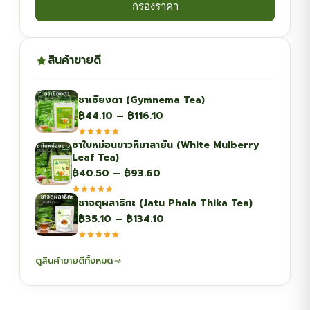
กรองราคา
สินค้าขายดี
ชาเชียงดา (Gymnema Tea)
Price
฿
44.10
–
฿
116.10
range:
ชาใบหม่อนขาวหิมาลายัน (White Mulberry
฿44.10
Leaf Tea)
through
Price
฿
40.50
–
฿
93.60
฿116.10
range:
ชาจตุผลาธิกะ (Jatu Phala Thika Tea)
฿40.50
Price
฿
35.10
–
฿
134.10
through
range:
฿93.60
฿35.10
ดูสินค้าขายดีทั้งหมด
through
฿134.10