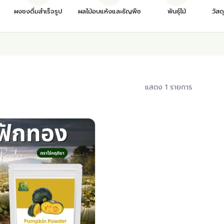
ผงชงดื่มสำเร็จรูป
ผลไม้อบแห้งและธัญพืช
พันธุ์ไม้
วัสด
แสดง 1 รายการ