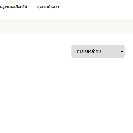
ุปลูกและจุลินทรีย์
อุปกรณ์ชงชา