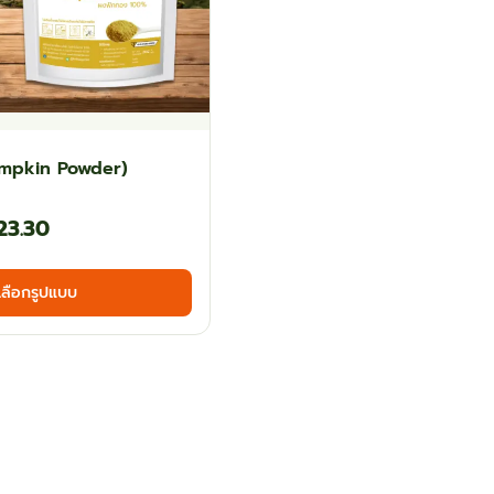
umpkin Powder)
Price
23.30
range:
This
เลือกรูปแบบ
฿53.10
product
has
through
multiple
฿123.30
variants.
The
options
may