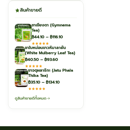
สินค้าขายดี
ชาเชียงดา (Gymnema
Tea)
Price
฿
44.10
–
฿
116.10
range:
ชาใบหม่อนขาวหิมาลายัน
฿44.10
(White Mulberry Leaf Tea)
through
Price
฿
40.50
–
฿
93.60
฿116.10
range:
ชาจตุผลาธิกะ (Jatu Phala
฿40.50
Thika Tea)
through
Price
฿
35.10
–
฿
134.10
฿93.60
range:
฿35.10
ดูสินค้าขายดีทั้งหมด
through
฿134.10