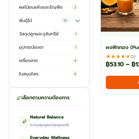
ผลไม้อบแห้งและธัญพืช
2
พันธุ์ไม้
10
ต้นพันธุ์สมุนไพร
5
วัสดุปลูกและจุลินทรีย์
1
ต้นพันธุ์ไม้ป่า
2
ผงฟักทอง (P
อุปกรณ์ชงชา
1
ไม้ดอกไม้ประดับ
4
(5)
เครื่องเทศ
4
฿
53.10
–
฿
1
ใบสมุนไพร
6
เลือกตามความต้องการ
Natural Balance
ความสมดุลจากธรรมชาติ
Everyday Wellness