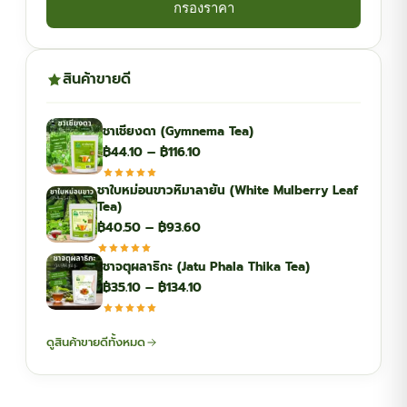
กรองราคา
สินค้าขายดี
ชาเชียงดา (Gymnema Tea)
Price
฿
44.10
–
฿
116.10
range:
ชาใบหม่อนขาวหิมาลายัน (White Mulberry Leaf
฿44.10
Tea)
through
Price
฿
40.50
–
฿
93.60
฿116.10
range:
ชาจตุผลาธิกะ (Jatu Phala Thika Tea)
฿40.50
Price
฿
35.10
–
฿
134.10
through
range:
฿93.60
฿35.10
ดูสินค้าขายดีทั้งหมด
through
฿134.10