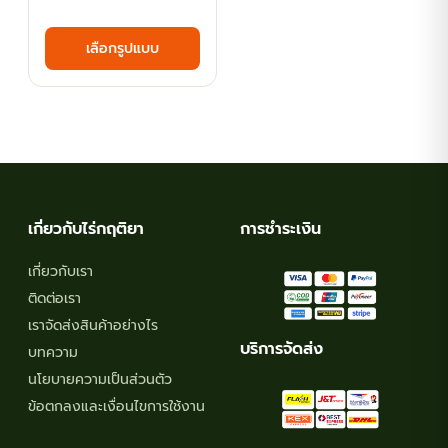
range:
This
เลือกรูปแบบ
฿53.10
product
has
through
multiple
฿123.30
variants.
The
options
may
เกี่ยวกับไร่กฤติยา
การชำระเงิน
be
chosen
เกี่ยวกับเรา
on
ติดต่อเรา
the
เราจัดส่งสินค้าอย่างไร
product
บริการจัดส่ง
บทความ
page
นโยบายความเป็นส่วนตัว
ข้อตกลงและเงื่อนไขการใช้งาน