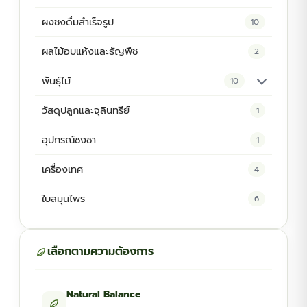
ผงชงดื่มสำเร็จรูป
10
ผลไม้อบแห้งและธัญพืช
2
พันธุ์ไม้
10
ต้นพันธุ์สมุนไพร
5
วัสดุปลูกและจุลินทรีย์
1
ต้นพันธุ์ไม้ป่า
2
อุปกรณ์ชงชา
1
ไม้ดอกไม้ประดับ
4
เครื่องเทศ
4
ใบสมุนไพร
6
เลือกตามความต้องการ
Natural Balance