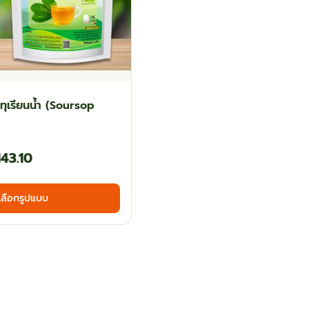
 ทุเรียนน้ำ (Soursop
Price
143.10
range:
This
เลือกรูปแบบ
฿85.50
product
has
through
multiple
฿143.10
variants.
The
options