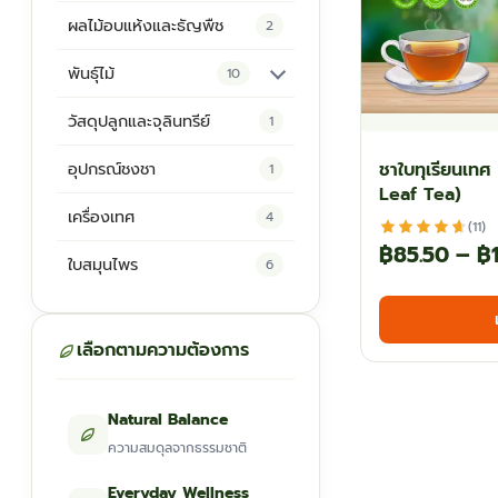
ผลไม้อบแห้งและธัญพืช
2
พันธุ์ไม้
10
ต้นพันธุ์สมุนไพร
5
วัสดุปลูกและจุลินทรีย์
1
ต้นพันธุ์ไม้ป่า
2
ชาใบทุเรียนเทศ
อุปกรณ์ชงชา
1
Leaf Tea)
ไม้ดอกไม้ประดับ
4
เครื่องเทศ
4
(11)
฿
85.50
–
฿
ใบสมุนไพร
6
เลือกตามความต้องการ
Natural Balance
ความสมดุลจากธรรมชาติ
Everyday Wellness