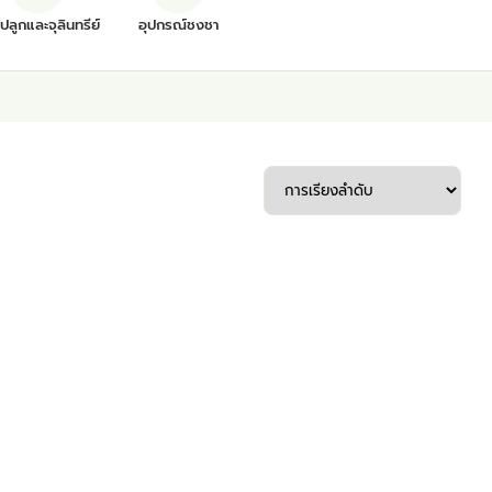
ุปลูกและจุลินทรีย์
อุปกรณ์ชงชา