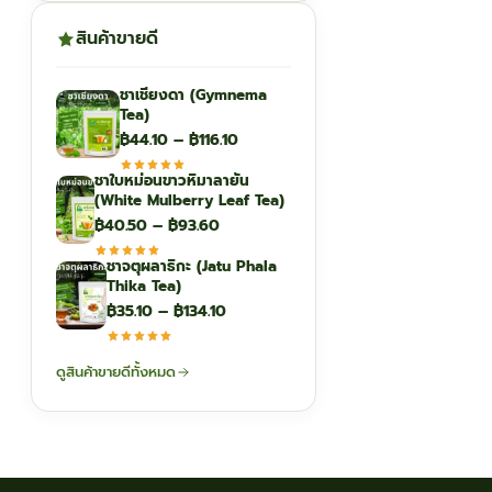
สินค้าขายดี
ชาเชียงดา (Gymnema
Tea)
Price
฿
44.10
–
฿
116.10
range:
ชาใบหม่อนขาวหิมาลายัน
฿44.10
(White Mulberry Leaf Tea)
through
Price
฿
40.50
–
฿
93.60
฿116.10
range:
ชาจตุผลาธิกะ (Jatu Phala
฿40.50
Thika Tea)
through
Price
฿
35.10
–
฿
134.10
฿93.60
range:
฿35.10
ดูสินค้าขายดีทั้งหมด
through
฿134.10