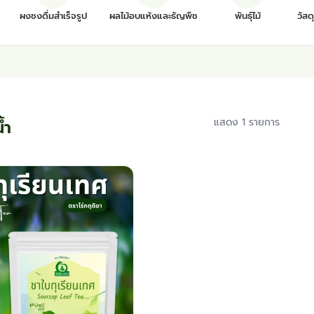
ผงชงดื่มสำเร็จรูป
ผลไม้อบแห้งและธัญพืช
พันธุ์ไม้
วัสด
้ำ
แสดง 1 รายการ